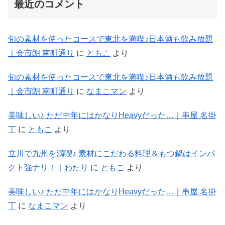
最近のコメント
旬の素材を使ったコースで東北を満喫♪日本酒も飲み放題
｜金市朗 南町通り
に
ともこ
より
旬の素材を使ったコースで東北を満喫♪日本酒も飲み放題
｜金市朗 南町通り
に
なまこマン
より
美味しい♪ ただ中年にはかなりHeavyだった…｜串屋 名掛
丁
に
ともこ
より
立川で九州を満喫♪ 素材にこだわる料理＆もつ鍋はインパ
クト強ナリ！｜わたり
に
ともこ
より
美味しい♪ ただ中年にはかなりHeavyだった…｜串屋 名掛
丁
に
なまこマン
より