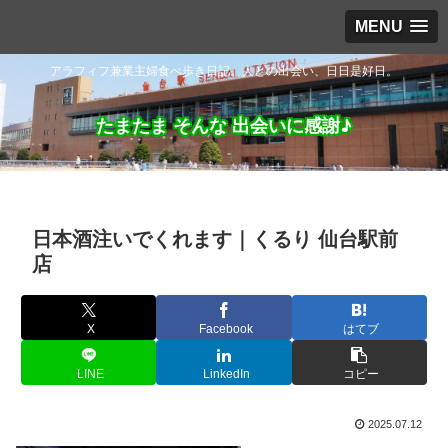
MENU
アラフィフ兼業主婦食べ歩き日記。人との出会い、日日是好日。
たまたま そんな 出会いに感謝♪
日本酒注いでくれます｜くるり 仙台駅前
店
X
Facebook
はてブ
LINE
LinkedIn
コピー
2025.07.12