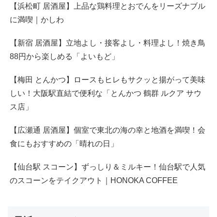
【浜松町 居酒屋】上品な鶏料理とおでんをリーズナブル
に満喫｜かしわ
【新宿 居酒屋】立地よし・接客よし・料理よし！焼き鳥
88円から楽しめる「よいもど」
【梅田 とんかつ】ロースもヒレもサクッと揚がって美味
しい！大阪駅直結で便利な「とんかつ 鶴群 ルクア サウ
ス店」
【広瀬通 居酒屋】個室で東北の海の幸と地酒を満喫！会
食にもおすすめの「晴れの日」
【仙台駅 スコーン】ずっしり＆ミルキー！仙台駅で人気
のスコーンをテイクアウト｜HONOKA COFFEE