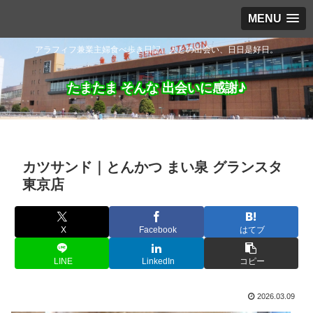
MENU
アラフィフ兼業主婦食べ歩き日記。人との出会い、日日是好日。
たまたま そんな 出会いに感謝♪
カツサンド｜とんかつ まい泉 グランスタ
東京店
X
Facebook
はてブ
LINE
LinkedIn
コピー
2026.03.09