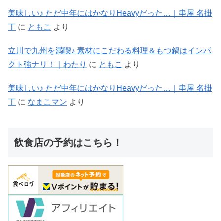
美味しい♪ ただ中年にはかなりHeavyだった…｜串屋 名掛
丁
に
ともこ
より
立川で九州を満喫♪ 素材にこだわる料理＆もつ鍋はインパ
クト強ナリ！｜わたり
に
ともこ
より
美味しい♪ ただ中年にはかなりHeavyだった…｜串屋 名掛
丁
に
なまこマン
より
飲食店の予約はこちら！