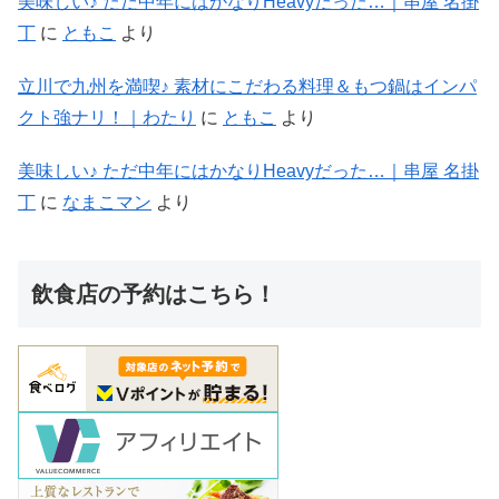
美味しい♪ ただ中年にはかなりHeavyだった…｜串屋 名掛
丁
に
ともこ
より
立川で九州を満喫♪ 素材にこだわる料理＆もつ鍋はインパ
クト強ナリ！｜わたり
に
ともこ
より
美味しい♪ ただ中年にはかなりHeavyだった…｜串屋 名掛
丁
に
なまこマン
より
飲食店の予約はこちら！