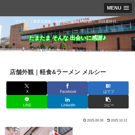
MENU
アラフィフ兼業主婦食べ歩き日記。人との出会い、日日是好日。
たまたま そんな 出会いに感謝♪
店舗外観｜軽食&ラーメン メルシー
X
Facebook
はてブ
LINE
LinkedIn
コピー
2025.09.30
2025.10.12