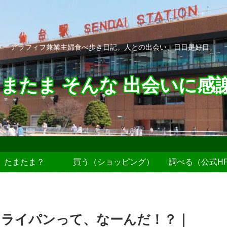
アラフィフ兼業主婦食べ歩き日記。人との出会い、日日是好日。
またま そんな 出会いに感
たまたま？
買う（ショッピング）
調べる（公式H
ライパンって、なーんだ！？｜