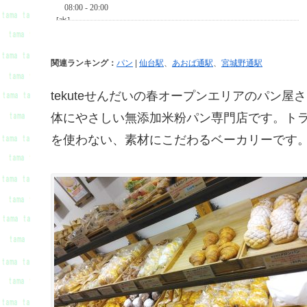
関連ランキング：
パン
|
仙台駅
、
あおば通駅
、
宮城野通駅
tekuteせんだいの春オープンエリアのパン屋
体にやさしい無添加米粉パン専門店です。ト
を使わない、素材にこだわるベーカリーです