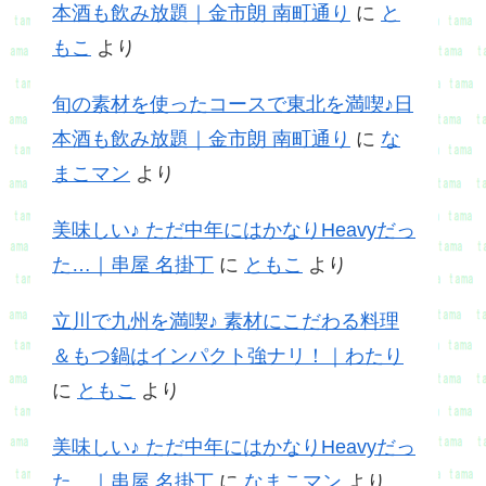
本酒も飲み放題｜金市朗 南町通り
に
と
もこ
より
旬の素材を使ったコースで東北を満喫♪日
本酒も飲み放題｜金市朗 南町通り
に
な
まこマン
より
美味しい♪ ただ中年にはかなりHeavyだっ
た…｜串屋 名掛丁
に
ともこ
より
立川で九州を満喫♪ 素材にこだわる料理
＆もつ鍋はインパクト強ナリ！｜わたり
に
ともこ
より
美味しい♪ ただ中年にはかなりHeavyだっ
た…｜串屋 名掛丁
に
なまこマン
より