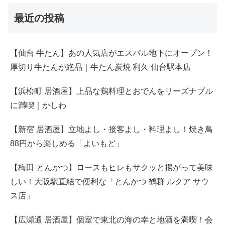
ス店」
【広瀬通 居酒屋】個室で東北の海の幸と地酒を満喫！会
食にもおすすめの「晴れの日」
最近のコメント
旬の素材を使ったコースで東北を満喫♪日本酒も飲み放題
｜金市朗 南町通り
に
ともこ
より
旬の素材を使ったコースで東北を満喫♪日本酒も飲み放題
｜金市朗 南町通り
に
なまこマン
より
美味しい♪ ただ中年にはかなりHeavyだった…｜串屋 名掛
丁
に
ともこ
より