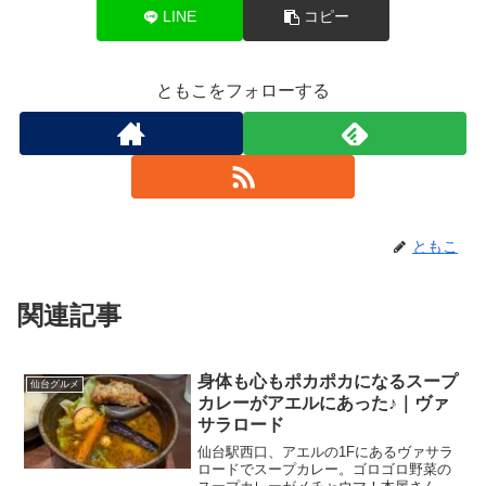
サラロード
仙台駅西口、アエルの1Fにあるヴァサラ
ロードでスープカレー。ゴロゴロ野菜の
スープカレーがメチャウマ！本屋さんの
一角仙台出張、今日は午後一番に駅前の
TKPで研修。ということでお昼前に仙台
駅に到着する新幹線に乗り込んだ私。午
サラダバー＆ドリンクついて千円
仙台グルメ
後のお仕事を考えると...
チョット、パスタ or ピザのお得
なランチ｜LAVAROCK
トラストシティの1FにあるLAVAROCKさ
んでランチ。ピザやパスタのランチは、
サラダバーにドリンク（コーヒー＆紅
茶）付き、満腹・満足でした～。トラス
トシティ1Fのピッツェリアとある平日の
午前、お仕事でトラストシティへ。ウェ
仙台駅西口の小路に素敵な和食の
仙台グルメ
スティンホテルが...
個室割烹があった！｜心づくし
いなせ
仙台駅前で会食。「心づくし いなせ」さ
んの和食コースは大満足なお料理でした
よ。駅近くの小路の隠れ家仙台出張の際
に、お客様と会食。前日に同席する筈の
上司に急な出張が入り、お客様と1対
1！？緊張するわ～。お客様と仙台駅で合
なんと、宮城県で唯一の店舗！
仙台グルメ
流、タクシーにでも乗る...
お値打ち価格のファミリー中華｜