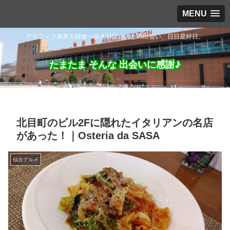
MENU
アラフィフ兼業主婦食べ歩き日記。人との出会い、日日是好日。
たまたま そんな 出会いに感謝♪
北目町のビル2Fに隠れたイタリアンの名店
があった！｜Osteria da SASA
仙台グルメ