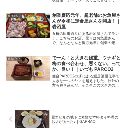
電力ビルの地下に素敵な本格タイ料理の
お店があった♪｜GAPRAO
サラダバー・ドリンクバー付き♪ 東二番
丁のビル地下に満腹・満足の中華が待っ
ていた♪｜楽道
コメント
コメントを書き込む
ホーム
仙台グルメ