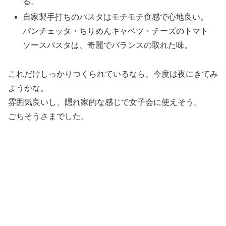
る。
自家製手打ちのパスタはモチモチ食感で心地良い。
パンチェッタ・ちりめんキャベツ・チーズのトマト
ソースパスタは、奇麗でバランスの取れた味。
これだけしっかりつくられているなら、今度は夜にきてみ
ようかな。
雰囲気良いし、隠れ家的な感じで女子会に使えそう。
ごちそうさまでした。
仙台グルメ
パスタ
ナノツーリズム
仙台SNS
イタリアン
北目町
シェアする