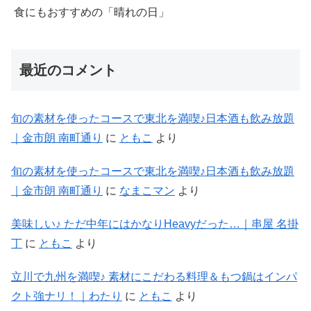
立川で九州を満喫♪ 素材にこだわる料理＆もつ鍋はインパ
クト強ナリ！｜わたり
に
ともこ
より
美味しい♪ ただ中年にはかなりHeavyだった…｜串屋 名掛
丁
に
なまこマン
より
飲食店の予約はこちら！