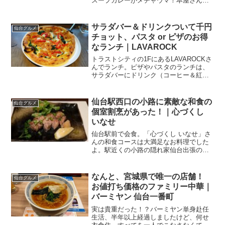
バーミヤン 仙台一番町
実は貴重だった！？バーミヤン単身赴任
生活、半年以上経過しましたけど、何せ
衣食住、すべてを一人でこなさなくては
いけないじゃないですか．．．って、当
たり前なんですけど、その当たり前が結
構、辛かったりするんですよね。なんだ
創業慶応元年、超老舗のお魚屋さ
仙台グルメ
かんだで結婚して20年以...
んが令和に定食屋さんを開店！｜
岩沼屋
五橋の田町通りにある岩沼屋さんでラン
チ。こちらのお店、元々はお魚屋さん
で、なんとなんと慶応元年に創業の老
舗。そんな老舗の魚屋さんのランチ、丁
寧につくられていて、美味しかったです
よ～♪一世紀半以上の歴史のお魚屋さん今
でーん！と大きな鰻重。ウナギと
仙台グルメ
日も今日とて、五橋でランチ...
梅の食べ合わせ、悪くない。って
か、良い！｜いづも PARCO2
仙台PARCO2の1Fにある鰻居酒屋仕事で
大きな一つのヤマを超えました。社外の
方も巻き込んだ、そこそこの大きさのプ
ロジェクト。無事にプレゼンも終えて、
賽は投げられた！ あとは、吉報を待つの
み。何度も仙台にお越しいただいたお仲
間と仙台駅まで送...