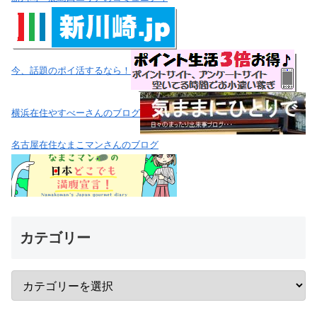
最近の投稿
【仙台 牛たん】あの人気店がエスパル地下にオープン！
厚切り牛たんが絶品｜牛たん炭焼 利久 仙台駅本店
【浜松町 居酒屋】上品な鶏料理とおでんをリーズナブル
に満喫｜かしわ
【新宿 居酒屋】立地よし・接客よし・料理よし！焼き鳥
88円から楽しめる「よいもど」
【梅田 とんかつ】ロースもヒレもサクッと揚がって美味
しい！大阪駅直結で便利な「とんかつ 鶴群 ルクア サウ