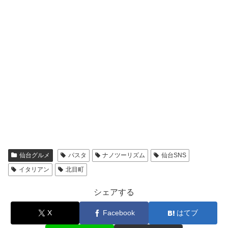
X
Facebook
はてブ
LINE
コピー
ともこをフォローする
ともこ
関連記事
身体も心もポカポカになるスープ
仙台グルメ
カレーがアエルにあった♪｜ヴァ