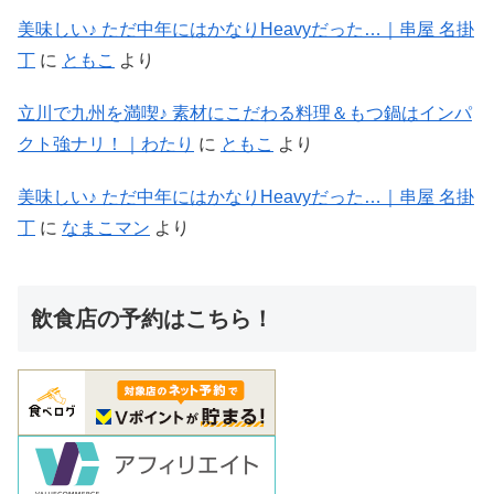
美味しい♪ ただ中年にはかなりHeavyだった…｜串屋 名掛
丁
に
ともこ
より
立川で九州を満喫♪ 素材にこだわる料理＆もつ鍋はインパ
クト強ナリ！｜わたり
に
ともこ
より
美味しい♪ ただ中年にはかなりHeavyだった…｜串屋 名掛
丁
に
なまこマン
より
飲食店の予約はこちら！