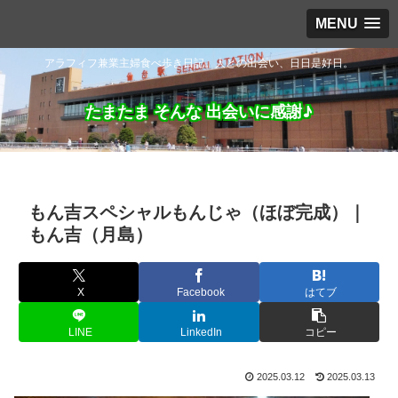
MENU
アラフィフ兼業主婦食べ歩き日記。人との出会い、日日是好日。
たまたま そんな 出会いに感謝♪
もん吉スペシャルもんじゃ（ほぼ完成）｜
もん吉（月島）
X
Facebook
はてブ
LINE
LinkedIn
コピー
2025.03.12
2025.03.13