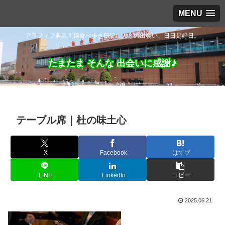
MENU
アラフィフ兼業主婦食べ歩き日記。人との出会い、日日是好日。
たまたま そんな 出会いに感謝♪
テーブル席｜杜の味土心
X
Facebook
はてブ
LINE
LinkedIn
コピー
2025.06.21