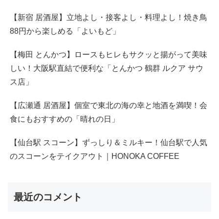
【新宿 居酒屋】立地よし・接客よし・料理よし！焼き鳥
88円から楽しめる「よいもど」
【梅田 とんかつ】ロースもヒレもサクッと揚がって美味
しい！大阪駅直結で便利な「とんかつ 鶴群 ルクア サウ
ス店」
【広瀬通 居酒屋】個室で東北の海の幸と地酒を満喫！会
食にもおすすめの「晴れの日」
【仙台駅 スコーン】ずっしり＆ミルキー！仙台駅で人気
のスコーンをテイクアウト｜HONOKA COFFEE
最近のコメント