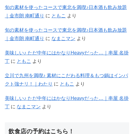
旬の素材を使ったコースで東北を満喫♪日本酒も飲み放題
｜金市朗 南町通り
に
ともこ
より
旬の素材を使ったコースで東北を満喫♪日本酒も飲み放題
｜金市朗 南町通り
に
なまこマン
より
美味しい♪ ただ中年にはかなりHeavyだった…｜串屋 名掛
丁
に
ともこ
より
立川で九州を満喫♪ 素材にこだわる料理＆もつ鍋はインパ
クト強ナリ！｜わたり
に
ともこ
より
美味しい♪ ただ中年にはかなりHeavyだった…｜串屋 名掛
丁
に
なまこマン
より
飲食店の予約はこちら！