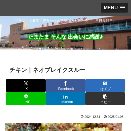
MENU
アラフィフ兼業主婦食べ歩き日記。人との出会い、日日是好日。
たまたま そんな 出会いに感謝♪
チキン｜ネオブレイクスルー
X
Facebook
はてブ
LINE
LinkedIn
コピー
2024.12.31
2025.01.05