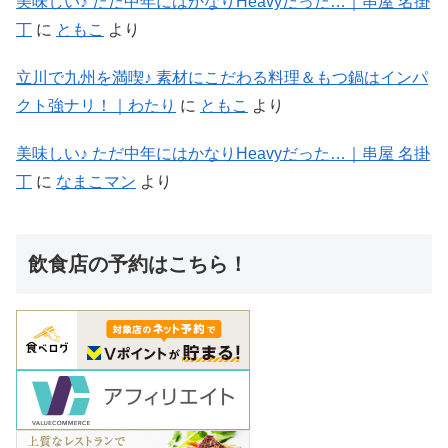
美味しい♪ ただ中年にはかなりHeavyだった…｜串屋 名掛
丁
に
ともこ
より
立川で九州を満喫♪ 素材にこだわる料理＆もつ鍋はインパ
クト強ナリ！｜わたり
に
ともこ
より
美味しい♪ ただ中年にはかなりHeavyだった…｜串屋 名掛
丁
に
なまこマン
より
飲食店の予約はこちら！