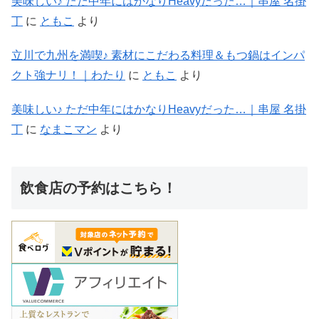
美味しい♪ ただ中年にはかなりHeavyだった…｜串屋 名掛
丁
に
ともこ
より
立川で九州を満喫♪ 素材にこだわる料理＆もつ鍋はインパ
クト強ナリ！｜わたり
に
ともこ
より
美味しい♪ ただ中年にはかなりHeavyだった…｜串屋 名掛
丁
に
なまこマン
より
飲食店の予約はこちら！