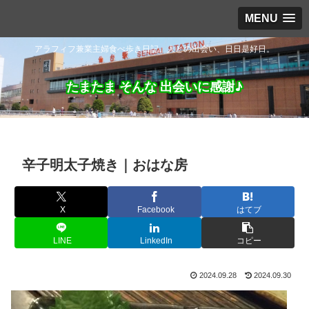
MENU
アラフィフ兼業主婦食べ歩き日記。人との出会い、日日是好日。
たまたま そんな 出会いに感謝♪
辛子明太子焼き｜おはな房
X
Facebook
はてブ
LINE
LinkedIn
コピー
2024.09.28
2024.09.30