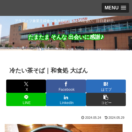
MENU
アラフィフ兼業主婦食べ歩き日記。人との出会い、日日是好日。
たまたま そんな 出会いに感謝♪
冷たい茶そば｜和食処 大ばん
X
Facebook
はてブ
LINE
LinkedIn
コピー
2024.05.24
2024.05.29