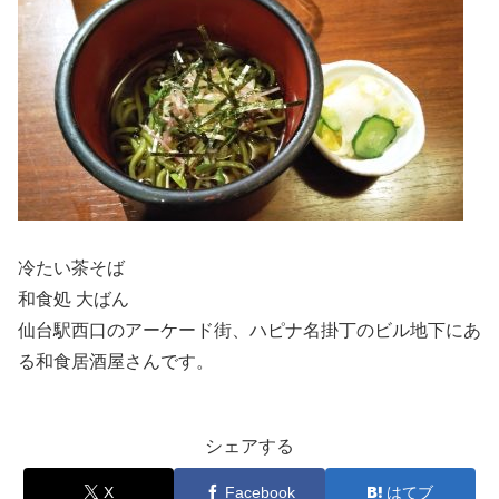
冷たい茶そば
和食処 大ばん
仙台駅西口のアーケード街、ハピナ名掛丁のビル地下にあ
る和食居酒屋さんです。
シェアする
X
Facebook
はてブ