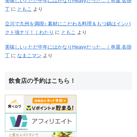
美味しい♪ ただ中年にはかなりHeavyだった…｜串屋 名掛
丁
に
ともこ
より
立川で九州を満喫♪ 素材にこだわる料理＆もつ鍋はインパ
クト強ナリ！｜わたり
に
ともこ
より
美味しい♪ ただ中年にはかなりHeavyだった…｜串屋 名掛
丁
に
なまこマン
より
飲食店の予約はこちら！