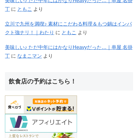
美味しい♪ ただ中年にはかなりHeavyだった…｜串屋 名掛
丁
に
ともこ
より
立川で九州を満喫♪ 素材にこだわる料理＆もつ鍋はインパ
クト強ナリ！｜わたり
に
ともこ
より
美味しい♪ ただ中年にはかなりHeavyだった…｜串屋 名掛
丁
に
なまこマン
より
飲食店の予約はこちら！