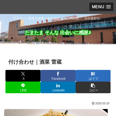
MENU
アラフィフ兼業主婦食べ歩き日記。人との出会い、日日是好日。
たまたま そんな 出会いに感謝♪
付け合わせ｜酒菜 雷蔵
X
Facebook
はてブ
LINE
LinkedIn
コピー
2025.03.16