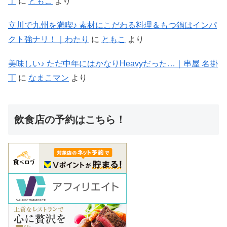
丁
に
ともこ
より
立川で九州を満喫♪ 素材にこだわる料理＆もつ鍋はインパ
クト強ナリ！｜わたり
に
ともこ
より
美味しい♪ ただ中年にはかなりHeavyだった…｜串屋 名掛
丁
に
なまこマン
より
飲食店の予約はこちら！