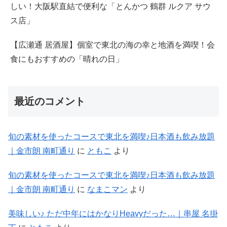
しい！大阪駅直結で便利な「とんかつ 鶴群 ルクア サウ
ス店」
【広瀬通 居酒屋】個室で東北の海の幸と地酒を満喫！会
食にもおすすめの「晴れの日」
最近のコメント
旬の素材を使ったコースで東北を満喫♪日本酒も飲み放題
｜金市朗 南町通り
に
ともこ
より
旬の素材を使ったコースで東北を満喫♪日本酒も飲み放題
｜金市朗 南町通り
に
なまこマン
より
美味しい♪ ただ中年にはかなりHeavyだった…｜串屋 名掛