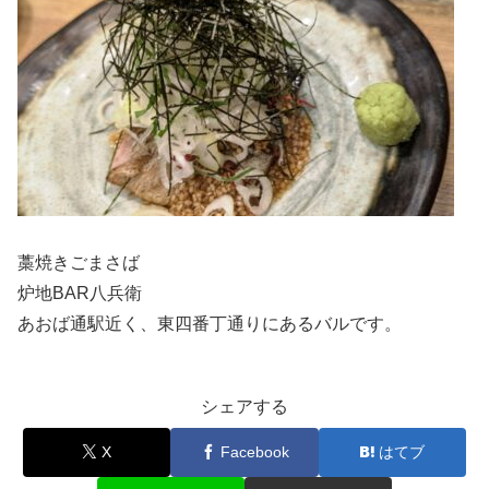
藁焼きごまさば
炉地BAR八兵衛
あおば通駅近く、東四番丁通りにあるバルです。
シェアする
X
Facebook
はてブ