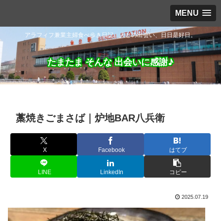
MENU
アラフィフ兼業主婦食べ歩き日記。人との出会い、日日是好日。
たまたま そんな 出会いに感謝♪
藁焼きごまさば｜炉地BAR八兵衛
X
Facebook
はてブ
LINE
LinkedIn
コピー
2025.07.19