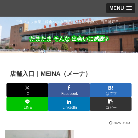
MENU
アラフィフ兼業主婦食べ歩き日記。人との出会い、日日是好日。
たまたま そんな 出会いに感謝♪
店舗入口｜MEINA（メーナ）
X
Facebook
はてブ
LINE
LinkedIn
コピー
2025.05.03