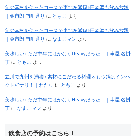
旬の素材を使ったコースで東北を満喫♪日本酒も飲み放題
｜金市朗 南町通り
に
ともこ
より
旬の素材を使ったコースで東北を満喫♪日本酒も飲み放題
｜金市朗 南町通り
に
なまこマン
より
美味しい♪ ただ中年にはかなりHeavyだった…｜串屋 名掛
丁
に
ともこ
より
立川で九州を満喫♪ 素材にこだわる料理＆もつ鍋はインパ
クト強ナリ！｜わたり
に
ともこ
より
美味しい♪ ただ中年にはかなりHeavyだった…｜串屋 名掛
丁
に
なまこマン
より
飲食店の予約はこちら！