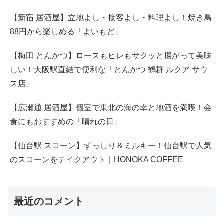
【新宿 居酒屋】立地よし・接客よし・料理よし！焼き鳥
88円から楽しめる「よいもど」
【梅田 とんかつ】ロースもヒレもサクッと揚がって美味
しい！大阪駅直結で便利な「とんかつ 鶴群 ルクア サウ
ス店」
【広瀬通 居酒屋】個室で東北の海の幸と地酒を満喫！会
食にもおすすめの「晴れの日」
【仙台駅 スコーン】ずっしり＆ミルキー！仙台駅で人気
のスコーンをテイクアウト｜HONOKA COFFEE
最近のコメント