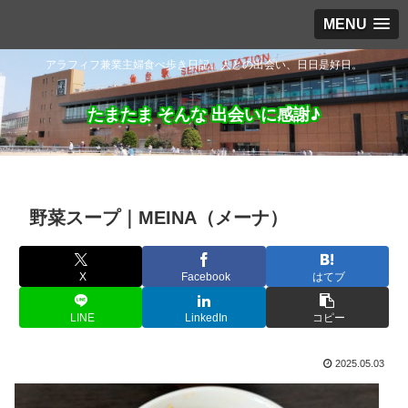
MENU
アラフィフ兼業主婦食べ歩き日記。人との出会い、日日是好日。
たまたま そんな 出会いに感謝♪
野菜スープ｜MEINA（メーナ）
X
Facebook
はてブ
LINE
LinkedIn
コピー
2025.05.03