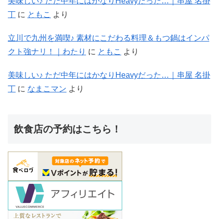
美味しい♪ ただ中年にはかなりHeavyだった…｜串屋 名掛
丁
に
ともこ
より
立川で九州を満喫♪ 素材にこだわる料理＆もつ鍋はインパ
クト強ナリ！｜わたり
に
ともこ
より
美味しい♪ ただ中年にはかなりHeavyだった…｜串屋 名掛
丁
に
なまこマン
より
飲食店の予約はこちら！