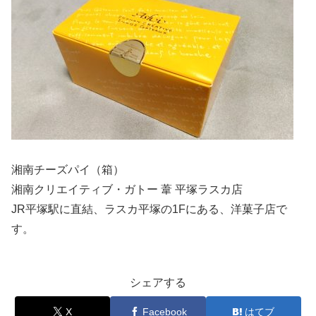
湘南チーズパイ（箱）
湘南クリエイティブ・ガトー 葦 平塚ラスカ店
JR平塚駅に直結、ラスカ平塚の1Fにある、洋菓子店で
す。
シェアする
X
Facebook
はてブ