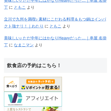
美味しい♪ ただ中年にはかなりHeavyだった…｜串屋 名掛
丁
に
ともこ
より
立川で九州を満喫♪ 素材にこだわる料理＆もつ鍋はインパ
クト強ナリ！｜わたり
に
ともこ
より
美味しい♪ ただ中年にはかなりHeavyだった…｜串屋 名掛
丁
に
なまこマン
より
飲食店の予約はこちら！