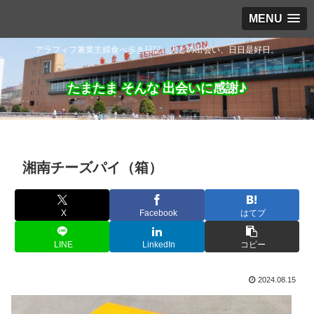
MENU
アラフィフ兼業主婦食べ歩き日記。人との出会い、日日是好日。
たまたま そんな 出会いに感謝♪
湘南チーズパイ（箱）
X
Facebook
はてブ
LINE
LinkedIn
コピー
2024.08.15