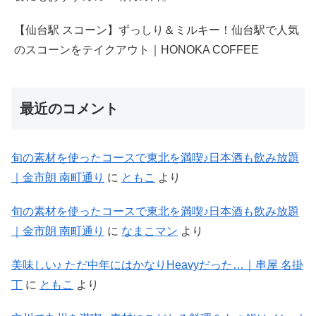
【仙台駅 スコーン】ずっしり＆ミルキー！仙台駅で人気
のスコーンをテイクアウト｜HONOKA COFFEE
最近のコメント
旬の素材を使ったコースで東北を満喫♪日本酒も飲み放題
｜金市朗 南町通り
に
ともこ
より
旬の素材を使ったコースで東北を満喫♪日本酒も飲み放題
｜金市朗 南町通り
に
なまこマン
より
美味しい♪ ただ中年にはかなりHeavyだった…｜串屋 名掛
丁
に
ともこ
より