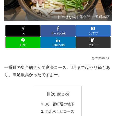
仙台せり鍋｜集合郎 一番町本店
X
Facebook
はてブ
LINE
LinkedIn
コピー
2025.04.12
一番町の集合朗さんで宴会コース。3月まではセリ鍋もあ
り、満足度高かったですよー。
目次
東一番町通の地下
東北らしいコース