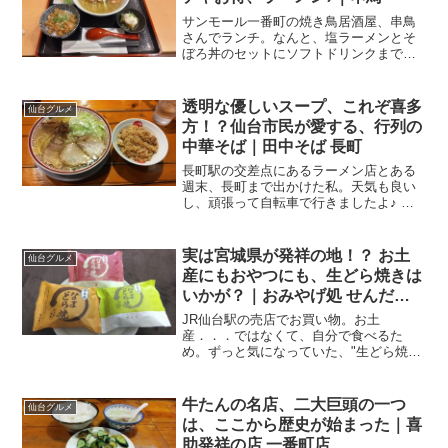
サンモール一番町の焼き鳥居酒屋、串鳥
さんでランチ。なんと、塩ラーメンとそ
ぼろ丼のセットにソフトドリンクまでつ
いて、800円の安さ。もちろん、美味しい
♪青葉通一番町駅から徒歩30秒とある平
日、午前中のお仕事が押してしまいまし
透明な優しいスープ、これぞ喜多
仙台グルメ
て、一段落着いたの...
方！？仙台市民が愛する、行列の
中華そば｜田中そば 長町
長町駅の交差点にあるラーメン店とある
週末、長町まで出かけた私。天気も良い
し、頑張って自転車で行きましたよ♪ 秋
の空気は心地よいですネ。用事を済ませ
てランチタイム。今日は事前にお店をチ
ェックして、ここに行こうと決めていた
実は宮城県が発祥の地！？ お土
仙台グルメ
のです。中華そば専門 ...
産にもおやつにも、生どら焼きは
いかが？｜おみやげ処 せんだい9
号店
JR仙台駅の売店でお買い物。お土
産．．．ではなくて、自分で食べるた
め。ずっと気になっていた、"生どら焼
き"をいただきました♪改札の中からも外
からも利用可能あ～ぁ、楽しみだったゴ
ールデンウイークも今日で終わり．．．
牛たんの名店、二大巨頭の一つ
仙台グルメ
杜の都、仙台に無事に戻って来...
は、ここから歴史が始まった｜喜
助発祥の店 一番町店