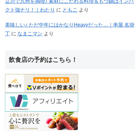
立川で九州を満喫♪ 素材にこだわる料理＆もつ鍋はインパ
クト強ナリ！｜わたり
に
ともこ
より
美味しい♪ ただ中年にはかなりHeavyだった…｜串屋 名掛
丁
に
なまこマン
より
飲食店の予約はこちら！