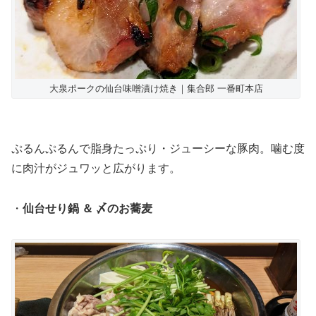
大泉ポークの仙台味噌漬け焼き｜集合郎 一番町本店
ぷるんぷるんで脂身たっぷり・ジューシーな豚肉。噛む度
に肉汁がジュワッと広がります。
・
仙台せり鍋 ＆ 〆のお蕎麦