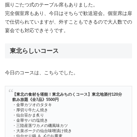
掘りごたつ式のテーブル席もありました。
完全個室席もあり、今日はそちらで歓送迎会。個室席は扉
で仕切られていますが、外すこともできるので大人数での
宴会でも対応できそうです。
東北らしいコース
今日のコースは、こちらでした。
【東北の食材を堪能！東北みちのくコース】東北地酒付120分
飲み放題《全7品》5500円
・金華カツオのタタキ
・厚切り牛たん焼き
・仙台笹かま炙り
・金華サバの塩焼き
・三陸産茎ワカメの磯風味カツ
・大泉ポークの仙台味噌漬け焼き
・仙台せり鍋 ＆ 〆のお蕎麦