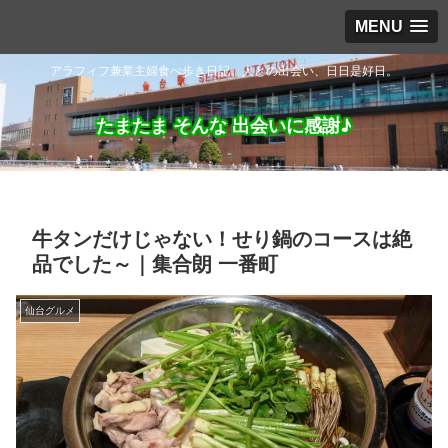
MENU
アラフィフ兼業主婦食べ歩き日記。人との出会い、日日是好日。
たまたま そんな 出会いに感謝♪
牛タンだけじゃない！せり鍋のコースは絶
品でした～｜集合朗 一番町
仙台グルメ