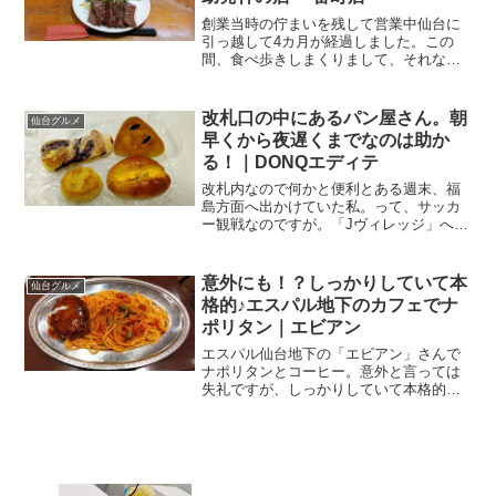
創業当時の佇まいを残して営業中仙台に
引っ越して4カ月が経過しました。この
間、食べ歩きしまくりまして、それなり
に自分のお気に入りもみつかってきまし
た。と言いつつ、仙台らしいものって、
そんなに食べてないんですよね。仙台と
改札口の中にあるパン屋さん。朝
仙台グルメ
言えば、お魚・ホヤなどの...
早くから夜遅くまでなのは助か
る！｜DONQエディテ
改札内なので何かと便利とある週末、福
島方面へ出かけていた私。って、サッカ
ー観戦なのですが。「Jヴィレッジ」へ行
ったことがなく、一度は行ってみたいと
思っていたのです。巧いこと、私が仙台
にいるタイミングで、いわきFCのホーム
意外にも！？しっかりしていて本
仙台グルメ
ゲームがあり、対戦相...
格的♪エスパル地下のカフェでナ
ポリタン｜エビアン
エスパル仙台地下の「エビアン」さんで
ナポリタンとコーヒー。意外と言っては
失礼ですが、しっかりしていて本格的で
したよ♪仙台駅直結とある平日、仕事を終
えて私がいたのは仙台駅。お客様をお見
送りして、本日の業務終了♪午後は丸々会
議でヘトヘトだったの...