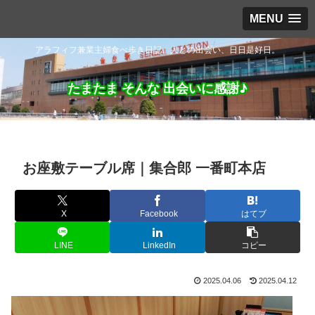
MENU
アラフィフ兼業主婦食べ歩き日記。人との出会い、日日是好日。
たまたま そんな 出会いに感謝♪
お座敷テーブル席｜集合郎 一番町本店
X
Facebook
はてブ
LINE
LinkedIn
コピー
2025.04.06
2025.04.12