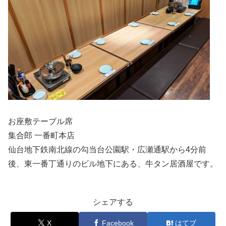
お座敷テーブル席
集合郎 一番町本店
仙台地下鉄南北線の勾当台公園駅・広瀬通駅から4分前
後、東一番丁通りのビル地下にある、牛タン居酒屋です。
シェアする
X
Facebook
はてブ