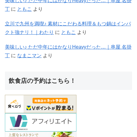
美味しい♪ ただ中年にはかなりHeavyだった…｜串屋 名掛
丁
に
ともこ
より
立川で九州を満喫♪ 素材にこだわる料理＆もつ鍋はインパ
クト強ナリ！｜わたり
に
ともこ
より
美味しい♪ ただ中年にはかなりHeavyだった…｜串屋 名掛
丁
に
なまこマン
より
飲食店の予約はこちら！