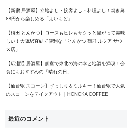
【新宿 居酒屋】立地よし・接客よし・料理よし！焼き鳥
88円から楽しめる「よいもど」
【梅田 とんかつ】ロースもヒレもサクッと揚がって美味
しい！大阪駅直結で便利な「とんかつ 鶴群 ルクア サウ
ス店」
【広瀬通 居酒屋】個室で東北の海の幸と地酒を満喫！会
食にもおすすめの「晴れの日」
【仙台駅 スコーン】ずっしり＆ミルキー！仙台駅で人気
のスコーンをテイクアウト｜HONOKA COFFEE
最近のコメント