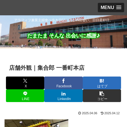
MENU
アラフィフ兼業主婦食べ歩き日記。人との出会い、日日是好日。
たまたま そんな 出会いに感謝♪
店舗外観｜集合郎 一番町本店
X
Facebook
はてブ
LINE
LinkedIn
コピー
2025.04.06
2025.04.12