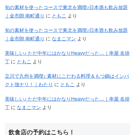
旬の素材を使ったコースで東北を満喫♪日本酒も飲み放題
｜金市朗 南町通り
に
ともこ
より
旬の素材を使ったコースで東北を満喫♪日本酒も飲み放題
｜金市朗 南町通り
に
なまこマン
より
美味しい♪ ただ中年にはかなりHeavyだった…｜串屋 名掛
丁
に
ともこ
より
立川で九州を満喫♪ 素材にこだわる料理＆もつ鍋はインパ
クト強ナリ！｜わたり
に
ともこ
より
美味しい♪ ただ中年にはかなりHeavyだった…｜串屋 名掛
丁
に
なまこマン
より
飲食店の予約はこちら！