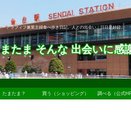
アラフィフ兼業主婦食べ歩き日記。人との出会い、日日是好日。
またま そんな 出会いに感
たまたま？
買う（ショッピング）
調べる（公式H