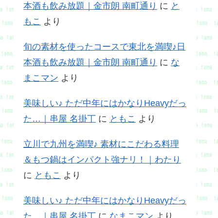
本酒も飲み放題｜金市朗 南町通り
に
と
もこ
より
旬の素材を使ったコースで東北を満喫♪日
本酒も飲み放題｜金市朗 南町通り
に
な
まこマン
より
美味しい♪ ただ中年にはかなりHeavyだっ
た…｜串屋 名掛丁
に
ともこ
より
立川で九州を満喫♪ 素材にこだわる料理
＆もつ鍋はインパクト強ナリ！｜わたり
に
ともこ
より
美味しい♪ ただ中年にはかなりHeavyだっ
た…｜串屋 名掛丁
に
なまこマン
より