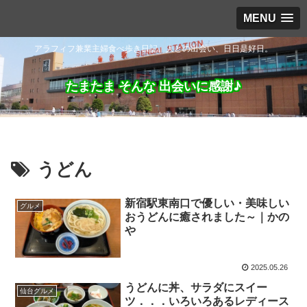
MENU
アラフィフ兼業主婦食べ歩き日記。人との出会い、日日是好日。
たまたま そんな 出会いに感謝♪
うどん
新宿駅東南口で優しい・美味しい
グルメ
おうどんに癒されました～｜かの
や
2025.05.26
うどんに丼、サラダにスイー
仙台グルメ
ツ．．．いろいろあるレディース