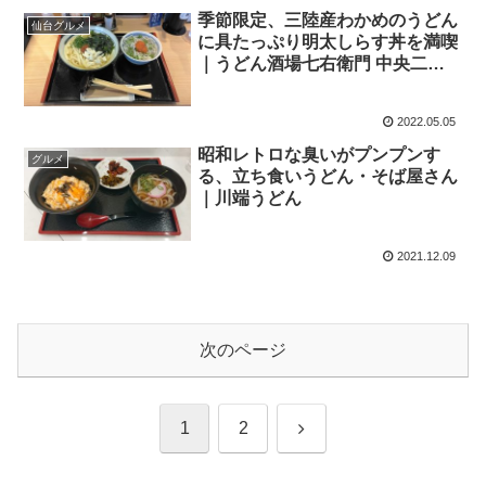
季節限定、三陸産わかめのうどん
仙台グルメ
に具たっぷり明太しらす丼を満喫
｜うどん酒場七右衛門 中央二丁
目
2022.05.05
昭和レトロな臭いがプンプンす
グルメ
る、立ち食いうどん・そば屋さん
｜川端うどん
2021.12.09
次のページ
次
1
2
へ