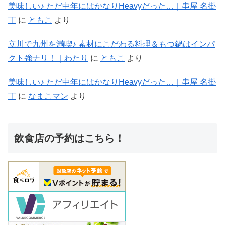
美味しい♪ ただ中年にはかなりHeavyだった…｜串屋 名掛
丁
に
ともこ
より
立川で九州を満喫♪ 素材にこだわる料理＆もつ鍋はインパ
クト強ナリ！｜わたり
に
ともこ
より
美味しい♪ ただ中年にはかなりHeavyだった…｜串屋 名掛
丁
に
なまこマン
より
飲食店の予約はこちら！