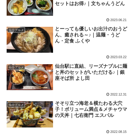
セットはお得♪｜文ちゃんうどん
2023.06.21
とーっても優しいお出汁のおうど
仙台グルメ
ん、癒される～♪｜温麺・うど
ん・定食 ふくや
2023.03.22
仙台駅に直結、リーズナブルに麺
仙台グルメ
と丼のセットがいただける♪｜銀
座そば所 よし田
2022.12.31
そそり立つ海老＆横たわる大穴
仙台グルメ
子！ボリューム満点＆メチャウマ
の天丼｜七右衛門 エスパル
2022.08.15