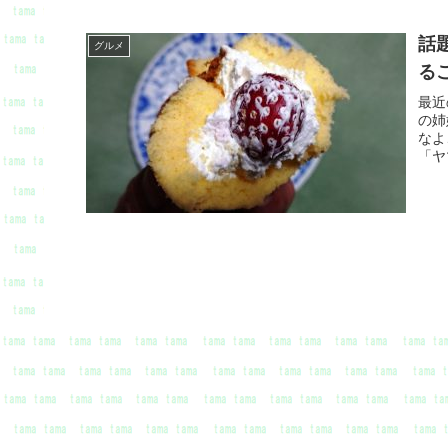
話
グルメ
る
最近
の姉
なよ
「ヤ