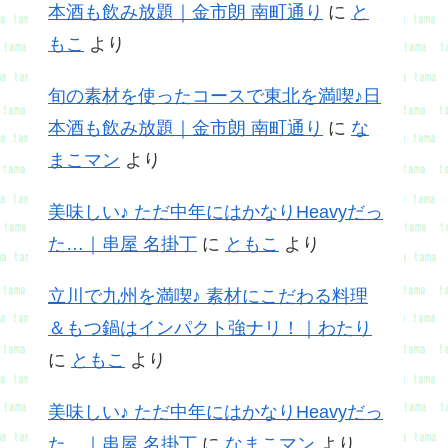
本酒も飲み放題｜金市朗 南町通り
に
と
もこ
より
旬の素材を使ったコースで東北を満喫♪日
本酒も飲み放題｜金市朗 南町通り
に
な
まこマン
より
美味しい♪ ただ中年にはかなりHeavyだっ
た…｜串屋 名掛丁
に
ともこ
より
立川で九州を満喫♪ 素材にこだわる料理
＆もつ鍋はインパクト強ナリ！｜わたり
に
ともこ
より
美味しい♪ ただ中年にはかなりHeavyだっ
た…｜串屋 名掛丁
に
なまこマン
より