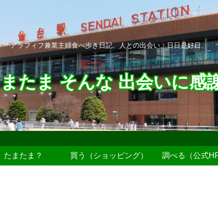
アラフィフ兼業主婦食べ歩き日記。人との出会い、日日是好日。
またま そんな 出会いに感
たまたま？
買う（ショッピング）
調べる（公式H