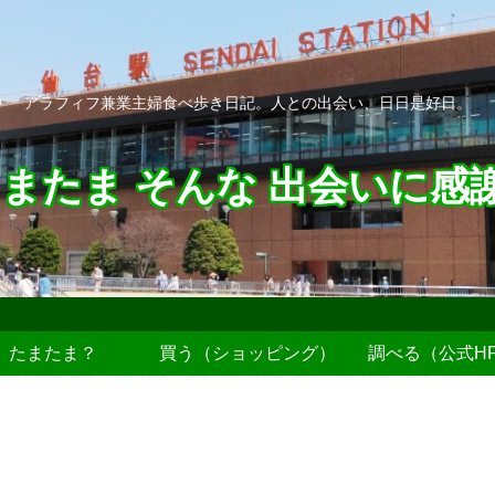
アラフィフ兼業主婦食べ歩き日記。人との出会い、日日是好日。
またま そんな 出会いに感
たまたま？
買う（ショッピング）
調べる（公式H