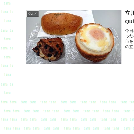
立川
グルメ
Qu
今日
った
市を
の立