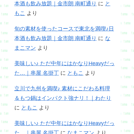
本酒も飲み放題｜金市朗 南町通り
に
と
もこ
より
旬の素材を使ったコースで東北を満喫♪日
本酒も飲み放題｜金市朗 南町通り
に
な
まこマン
より
美味しい♪ ただ中年にはかなりHeavyだっ
た…｜串屋 名掛丁
に
ともこ
より
立川で九州を満喫♪ 素材にこだわる料理
＆もつ鍋はインパクト強ナリ！｜わたり
に
ともこ
より
美味しい♪ ただ中年にはかなりHeavyだっ
た…｜串屋 名掛丁
に
なまこマン
より