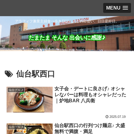
MENU
アラフィフ兼業主婦食べ歩き日記。人との出会い、日日是好日。
たまたま そんな 出会いに感謝♪
仙台駅西口
女子会・デートに良さげ♪ オシャ
仙台グルメ
レなバーは料理もオシャレだった
｜炉地BAR 八兵衛
2025.07.19
仙台駅西口の行列つけ麺店♪ 大盛
仙台グルメ
無料で満腹・満足