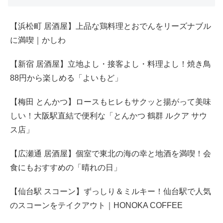
【浜松町 居酒屋】上品な鶏料理とおでんをリーズナブル
に満喫｜かしわ
【新宿 居酒屋】立地よし・接客よし・料理よし！焼き鳥
88円から楽しめる「よいもど」
【梅田 とんかつ】ロースもヒレもサクッと揚がって美味
しい！大阪駅直結で便利な「とんかつ 鶴群 ルクア サウ
ス店」
【広瀬通 居酒屋】個室で東北の海の幸と地酒を満喫！会
食にもおすすめの「晴れの日」
【仙台駅 スコーン】ずっしり＆ミルキー！仙台駅で人気
のスコーンをテイクアウト｜HONOKA COFFEE