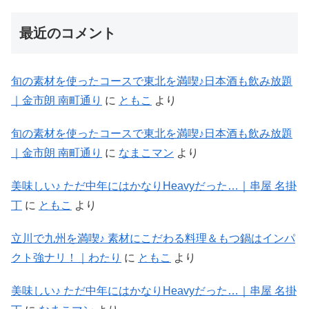
最近のコメント
旬の素材を使ったコースで東北を満喫♪日本酒も飲み放題
｜金市朗 南町通り
に
ともこ
より
旬の素材を使ったコースで東北を満喫♪日本酒も飲み放題
｜金市朗 南町通り
に
なまこマン
より
美味しい♪ ただ中年にはかなりHeavyだった…｜串屋 名掛
丁
に
ともこ
より
立川で九州を満喫♪ 素材にこだわる料理＆もつ鍋はインパ
クト強ナリ！｜わたり
に
ともこ
より
美味しい♪ ただ中年にはかなりHeavyだった…｜串屋 名掛