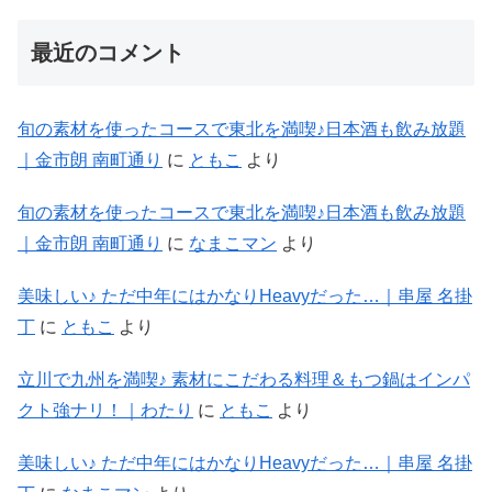
最近のコメント
旬の素材を使ったコースで東北を満喫♪日本酒も飲み放題
｜金市朗 南町通り
に
ともこ
より
旬の素材を使ったコースで東北を満喫♪日本酒も飲み放題
｜金市朗 南町通り
に
なまこマン
より
美味しい♪ ただ中年にはかなりHeavyだった…｜串屋 名掛
丁
に
ともこ
より
立川で九州を満喫♪ 素材にこだわる料理＆もつ鍋はインパ
クト強ナリ！｜わたり
に
ともこ
より
美味しい♪ ただ中年にはかなりHeavyだった…｜串屋 名掛