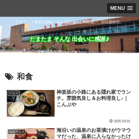
MENU
アラフィフ兼業主婦食べ歩き日記。人との出会い、日日是好日。
たまたま そんな 出会いに感謝♪
和食
神楽坂の小路にある隠れ家でラン
グルメ
チ。雰囲気良し＆お料理良し♪｜
こんぶや
2025.03.01
海沿いの温泉のお茶漬けがウマウ
仙台グルメ
マだった、温泉に入らなかったけ