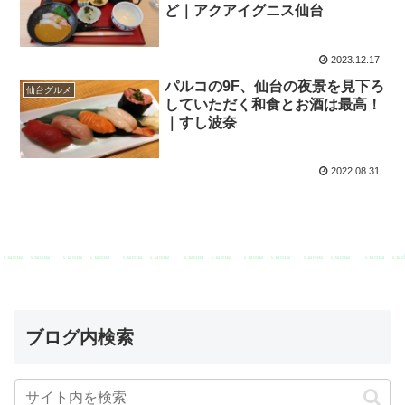
ど｜アクアイグニス仙台
2023.12.17
パルコの9F、仙台の夜景を見下ろ
仙台グルメ
していただく和食とお酒は最高！
｜すし波奈
2022.08.31
ブログ内検索