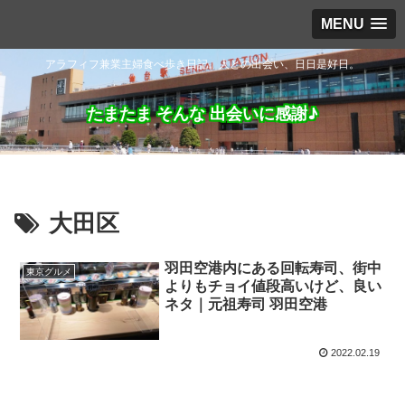
MENU
アラフィフ兼業主婦食べ歩き日記。人との出会い、日日是好日。
たまたま そんな 出会いに感謝♪
大田区
羽田空港内にある回転寿司、街中
東京グルメ
よりもチョイ値段高いけど、良い
ネタ｜元祖寿司 羽田空港
2022.02.19