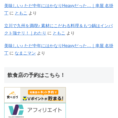
美味しい♪ ただ中年にはかなりHeavyだった…｜串屋 名掛
丁
に
ともこ
より
立川で九州を満喫♪ 素材にこだわる料理＆もつ鍋はインパ
クト強ナリ！｜わたり
に
ともこ
より
美味しい♪ ただ中年にはかなりHeavyだった…｜串屋 名掛
丁
に
なまこマン
より
飲食店の予約はこちら！