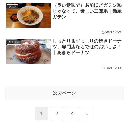
（良い意味で）名前ほどガテン系
グルメ
じゃなくて、優しい二郎系｜麺屋
ガテン
2021.12.22
しっとり＆ずっしりの焼きドーナ
八王子市
ツ、専門店ならではのおいしさ！
｜あきらドーナツ
2021.12.13
次のページ
次
1
2
4
へ