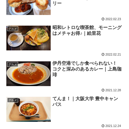
リー
2022.02.23
昭和レトロな喫茶館、モーニング
グルメ
はメチャお得♪｜絵里花
2022.02.21
伊丹空港でしか食べられない！
グルメ
コクと深みのあるカレー｜上島珈
琲
2021.12.28
てんま！｜大阪大学 豊中キャン
グルメ
パス
2021.12.24