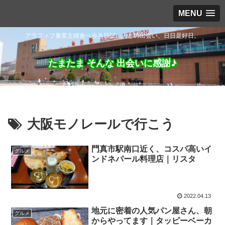
MENU
アラフィフ兼業主婦食べ歩き日記。人との出会い、日日是好日。
たまたま そんな 出会いに感謝♪
大阪モノレールで行こう
門真市駅南口近く、コスパ高いイ
グルメ
ンドネパール料理店｜リスタ
2022.04.13
地元に密着の人気パン屋さん、朝
グルメ
からやってます｜タッピーベーカ