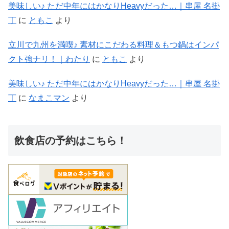
美味しい♪ ただ中年にはかなりHeavyだった…｜串屋 名掛
丁
に
ともこ
より
立川で九州を満喫♪ 素材にこだわる料理＆もつ鍋はインパ
クト強ナリ！｜わたり
に
ともこ
より
美味しい♪ ただ中年にはかなりHeavyだった…｜串屋 名掛
丁
に
なまこマン
より
飲食店の予約はこちら！