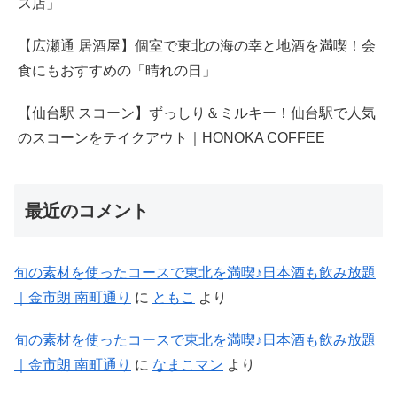
ス店」
【広瀬通 居酒屋】個室で東北の海の幸と地酒を満喫！会
食にもおすすめの「晴れの日」
【仙台駅 スコーン】ずっしり＆ミルキー！仙台駅で人気
のスコーンをテイクアウト｜HONOKA COFFEE
最近のコメント
旬の素材を使ったコースで東北を満喫♪日本酒も飲み放題
｜金市朗 南町通り
に
ともこ
より
旬の素材を使ったコースで東北を満喫♪日本酒も飲み放題
｜金市朗 南町通り
に
なまこマン
より