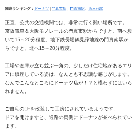
関連ランキング：
ドーナツ
|
門真市駅
、
門真南駅
、
西三荘駅
正直、公共の交通機関では、非常に行く難い場所です。
京阪電車＆大阪モノレールの門真市駅からですと、南へ歩
いて15～20分程度。地下鉄長堀鶴見緑地線の門真南駅か
らですと、北へ15～20分程度。
工場や倉庫が立ち並ぶ一角の、少しだけ住宅地があるエリ
アに鎮座している姿は、なんとも不思議な感じがします。
なんでこんなところにドーナツ店が！？と模わずにはいら
れません。
ご自宅の1Fを改装して工房にされているようです。
ドアを開けますと、通路の両側にドーナツが並べられてい
ます。