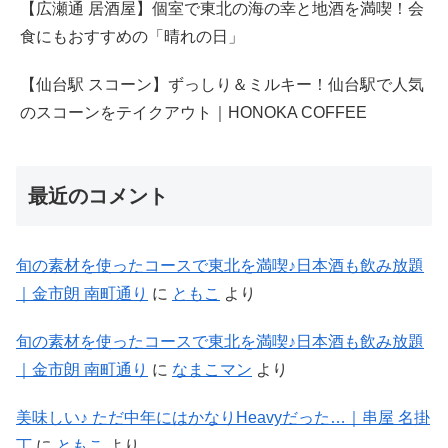
【広瀬通 居酒屋】個室で東北の海の幸と地酒を満喫！会
食にもおすすめの「晴れの日」
【仙台駅 スコーン】ずっしり＆ミルキー！仙台駅で人気
のスコーンをテイクアウト｜HONOKA COFFEE
最近のコメント
旬の素材を使ったコースで東北を満喫♪日本酒も飲み放題
｜金市朗 南町通り
に
ともこ
より
旬の素材を使ったコースで東北を満喫♪日本酒も飲み放題
｜金市朗 南町通り
に
なまこマン
より
美味しい♪ ただ中年にはかなりHeavyだった…｜串屋 名掛
丁
に
ともこ
より