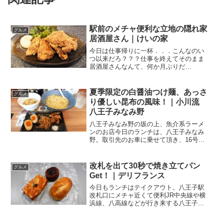
駅前のメチャ便利な立地の隠れ家
グルメ
居酒屋さん｜けいの家
今日は仕事帰りに一杯．．．こんなのい
つ以来だろ？？？仕事を終えてそのまま
居酒屋さんなんて、何か月ぶりだ
ろ？？？新型コロナ対策、しっかりされ
てました案内されたのは八王子みなみ野
駅前。どちらかというと西口の方が開け
夏季限定の白醤油つけ麺、あっさ
グルメ
ているイメージのある駅ですが、...
り優しい昆布の風味！｜小川流
八王子みなみ野
八王子みなみ野の坂の上、魚介系ラーメ
ンのお店今日のランチは、八王子みなみ
野。取引先のお車に乗せて頂き、16号線
（バイパスではない方）を片倉方面へ。
『食べたいものとか、行きたいお店って
ある？』そんな質問をされた場所が場所
改札を出て30秒で焼き立てパン
グルメ
でしたので、「小川流、...
Get！｜デリフランス
今日もランチはテイクアウト。八王子駅
改札口にメチャ近くて便利JR中央線や横
浜線、八高線などが行き来する八王子
駅。駅に直結のセレオ八王子南館にある
のが、こちらのお店。Delifrance 八王子