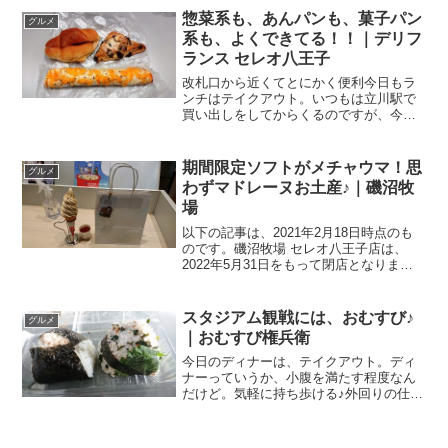
店関連ランキング：パン | 八王子駅、京
惣菜系も、あんパンも、菓子パン
グルメ
王八王子...
系も、よくできてる！！｜デリフ
ランス セレオ八王子
改札口から近くてとにかく便利今日もラ
ンチはテイクアウト。いつもは立川駅で
買い出しをしてからくるのですが、今日
は電車がすぐに来たので飛び乗っちゃっ
た。で、八王子駅で降りまして、向かっ
た先は南口方面。改札口を出て左手に折
期間限定ソフトがメチャウマ！思
グルメ
れて1分．．．もかからな...
わずマドレーヌお土産♪｜磯沼牧
場
以下の記事は、2021年2月18日時点のも
のです。磯沼牧場 セレオ八王子店は、
2022年5月31日をもって閉店となりまし
た。八王子に牧場♪しかもセレオ八王子に
直営店がある搾りたてのジャージーミル
クを使って、酪農家ならではの素材を生
スタジアム観戦には、おむすび♪
グルメ
かしたヨー...
｜おむすび権兵衛
今日のディナーは、テイクアウト。ディ
ナーっていうか、小腹を満たす程度なん
だけど。気軽に持ち歩ける♪外回りの仕事
があり、フリーになったのが17:30の八王
子駅。嵩張らないで、気軽に持ち歩けそ
うなもの．．．おにぎりかな♪っと、向か