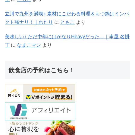
立川で九州を満喫♪ 素材にこだわる料理＆もつ鍋はインパ
クト強ナリ！｜わたり
に
ともこ
より
美味しい♪ ただ中年にはかなりHeavyだった…｜串屋 名掛
丁
に
なまこマン
より
飲食店の予約はこちら！