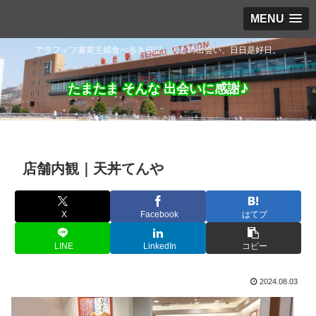
MENU
アラフィフ兼業主婦食べ歩き日記。人との出会い、日日是好日。
たまたま そんな 出会いに感謝♪
店舗内観｜天丼てんや
X
Facebook
はてブ
LINE
LinkedIn
コピー
2024.08.03