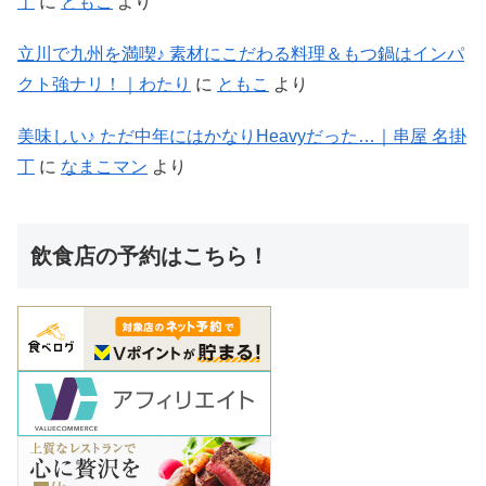
丁
に
ともこ
より
立川で九州を満喫♪ 素材にこだわる料理＆もつ鍋はインパ
クト強ナリ！｜わたり
に
ともこ
より
美味しい♪ ただ中年にはかなりHeavyだった…｜串屋 名掛
丁
に
なまこマン
より
飲食店の予約はこちら！