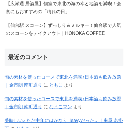
【広瀬通 居酒屋】個室で東北の海の幸と地酒を満喫！会
食にもおすすめの「晴れの日」
【仙台駅 スコーン】ずっしり＆ミルキー！仙台駅で人気
のスコーンをテイクアウト｜HONOKA COFFEE
最近のコメント
旬の素材を使ったコースで東北を満喫♪日本酒も飲み放題
｜金市朗 南町通り
に
ともこ
より
旬の素材を使ったコースで東北を満喫♪日本酒も飲み放題
｜金市朗 南町通り
に
なまこマン
より
美味しい♪ ただ中年にはかなりHeavyだった…｜串屋 名掛