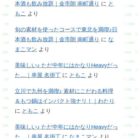
本酒も飲み放題｜金市朗 南町通り
に
と
もこ
より
旬の素材を使ったコースで東北を満喫♪日
本酒も飲み放題｜金市朗 南町通り
に
な
まこマン
より
美味しい♪ ただ中年にはかなりHeavyだっ
た…｜串屋 名掛丁
に
ともこ
より
立川で九州を満喫♪ 素材にこだわる料理
＆もつ鍋はインパクト強ナリ！｜わたり
に
ともこ
より
美味しい♪ ただ中年にはかなりHeavyだっ
た…｜串屋 名掛丁
に
なまこマン
より