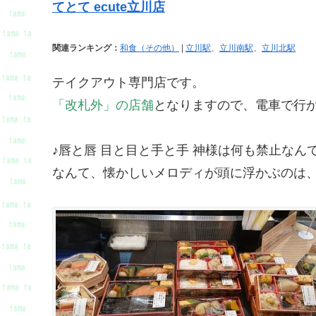
てとて ecute立川店
関連ランキング：
和食（その他）
|
立川駅
、
立川南駅
、
立川北駅
テイクアウト専門店です。
「改札外」の店舗
となりますので、電車で行
♪唇と唇 目と目と手と手 神様は何も禁止なん
なんて、懐かしいメロディが頭に浮かぶのは