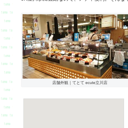
店舗外観｜てとて ecute立川店