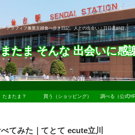
アラフィフ兼業主婦食べ歩き日記。人との出会い、日日是好日。
またま そんな 出会いに感
たまたま？
買う（ショッピング）
調べる（公式H
てみた｜てとて ecute立川