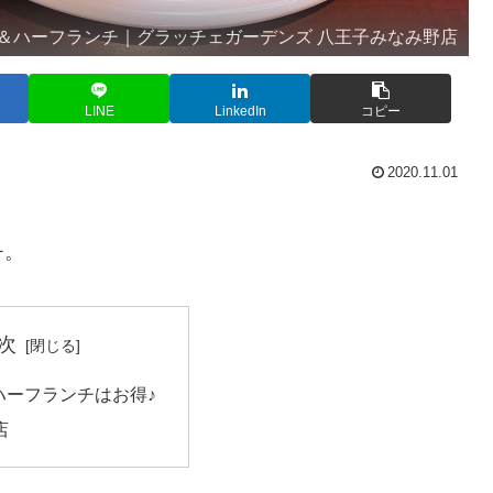
＆ハーフランチ｜グラッチェガーデンズ 八王子みなみ野店
LINE
LinkedIn
コピー
2020.11.01
チ。
次
ハーフランチはお得♪
店