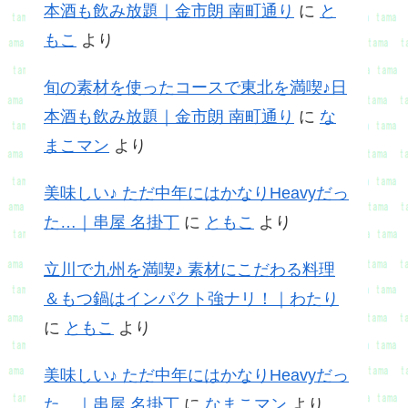
本酒も飲み放題｜金市朗 南町通り
に
と
もこ
より
旬の素材を使ったコースで東北を満喫♪日
本酒も飲み放題｜金市朗 南町通り
に
な
まこマン
より
美味しい♪ ただ中年にはかなりHeavyだっ
た…｜串屋 名掛丁
に
ともこ
より
立川で九州を満喫♪ 素材にこだわる料理
＆もつ鍋はインパクト強ナリ！｜わたり
に
ともこ
より
美味しい♪ ただ中年にはかなりHeavyだっ
た…｜串屋 名掛丁
に
なまこマン
より