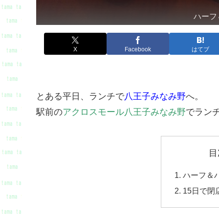
ハーフ
X
Facebook
はてブ
とある平日、ランチで
八王子みなみ野
へ。
駅前の
アクロスモール八王子みなみ野
でラン
目
ハーフ＆
15日で閉