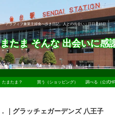
アラフィフ兼業主婦食べ歩き日記。人との出会い、日日是好日。
またま そんな 出会いに感
たまたま？
買う（ショッピング）
調べる（公式H
．｜グラッチェガーデンズ 八王子