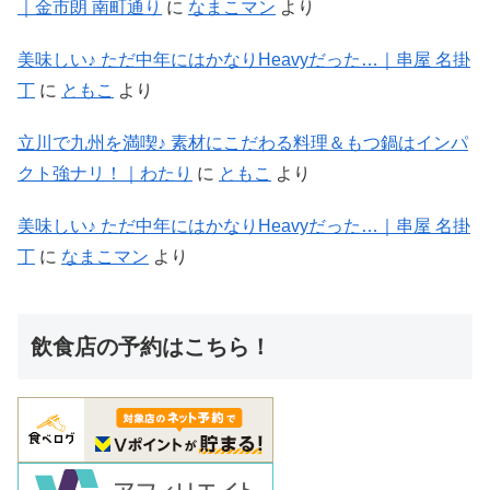
｜金市朗 南町通り
に
なまこマン
より
美味しい♪ ただ中年にはかなりHeavyだった…｜串屋 名掛
丁
に
ともこ
より
立川で九州を満喫♪ 素材にこだわる料理＆もつ鍋はインパ
クト強ナリ！｜わたり
に
ともこ
より
美味しい♪ ただ中年にはかなりHeavyだった…｜串屋 名掛
丁
に
なまこマン
より
飲食店の予約はこちら！