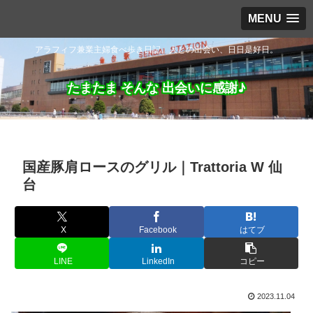
MENU
アラフィフ兼業主婦食べ歩き日記。人との出会い、日日是好日。
たまたま そんな 出会いに感謝♪
国産豚肩ロースのグリル｜Trattoria W 仙
台
X
Facebook
はてブ
LINE
LinkedIn
コピー
2023.11.04