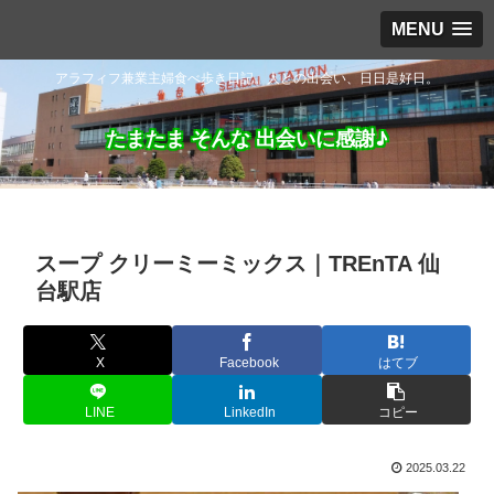
MENU
アラフィフ兼業主婦食べ歩き日記。人との出会い、日日是好日。
たまたま そんな 出会いに感謝♪
スープ クリーミーミックス｜TREnTA 仙
台駅店
X
Facebook
はてブ
LINE
LinkedIn
コピー
2025.03.22