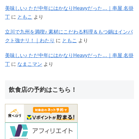
美味しい♪ ただ中年にはかなりHeavyだった…｜串屋 名掛
丁
に
ともこ
より
立川で九州を満喫♪ 素材にこだわる料理＆もつ鍋はインパ
クト強ナリ！｜わたり
に
ともこ
より
美味しい♪ ただ中年にはかなりHeavyだった…｜串屋 名掛
丁
に
なまこマン
より
飲食店の予約はこちら！