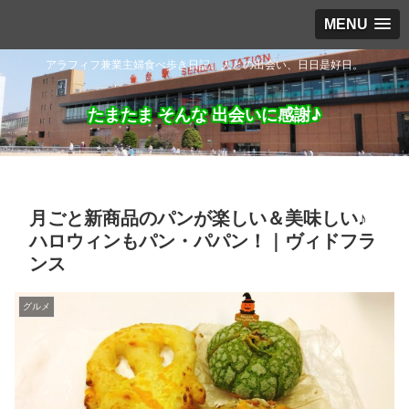
MENU
アラフィフ兼業主婦食べ歩き日記。人との出会い、日日是好日。
たまたま そんな 出会いに感謝♪
月ごと新商品のパンが楽しい＆美味しい♪
ハロウィンもパン・パパン！｜ヴィドフラ
ンス
グルメ