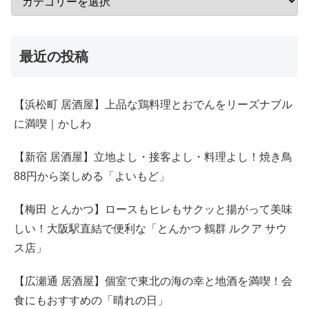
【梅田 とんかつ】ロースもヒレもサクッと揚がって美味
しい！大阪駅直結で便利な「とんかつ 鶴群 ルクア サウ
ス店」
【広瀬通 居酒屋】個室で東北の海の幸と地酒を満喫！会
食にもおすすめの「晴れの日」
【仙台駅 スコーン】ずっしり＆ミルキー！仙台駅で人気
のスコーンをテイクアウト｜HONOKA COFFEE
最近のコメント
旬の素材を使ったコースで東北を満喫♪日本酒も飲み放題
｜金市朗 南町通り
に
ともこ
より
旬の素材を使ったコースで東北を満喫♪日本酒も飲み放題