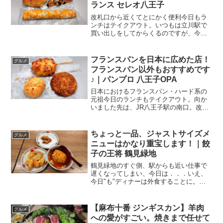
子の王将 鶴見緑地
鶴見緑地のすぐ側、駅からも近い仕事で
遅くなってしまい、今日は．．．いえ、
今日"も"ディナーは外食することに。ち
ょっと遠出して、いろいろ開拓したいの
ですが、既に時間は20時過ぎ。緊急事態
宣言が解除されたとは言え、まだまだ20
【麻布十番 ジンギスカン】羊肉
グルメ
時閉店のお店も少な...
への愛がすごい。焼きまで任せて
美味しくなる店｜ジンギスカン
YOSHIHIKO 麻布十番店
麻布十番のジンギスカン、ちょっと別物
でした。ジンギスカンって、自分で焼く
ものだと思ってました。→ この店、全部
焼いてくれます。あとね、ラム・ホゲッ
ト・マトンで味が全然違うのも面白いん
です。“羊ってこんなに食べやすいんだ”っ
【札幌駅 ラーメン】ちょい辛ス
グルメ
てなるお店。駅から...
ープで体が温まる味噌ラーメン｜
三代目 月見軒 札幌駅北口店
札幌駅近くのラーメン店。札幌＝甘めの
味噌、と思ってたら少し違いました。ち
ょい辛の味噌ラーメン。心も身体も温ま
りました。駅近のラーメン屋さん札幌出
張。この日はとても冷え込む日でした。
そんなときには、ラーメン。札幌でラー
待望の復活！くらランチ♪ 握りも
グルメ
メンと言えば、味噌ラーメ...
天丼も高コスパ｜無添 くら寿司