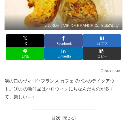
パン3種｜VIE DE FRANCE Café 溝の口店
X
Facebook
はてブ
LINE
LinkedIn
コピー
2024.10.30
溝の口のヴィ･ド･フランス カフェでパンのテイクアウ
ト。10月の新商品はハロウィンにちなんだものが多く
て、楽しい～♪
目次