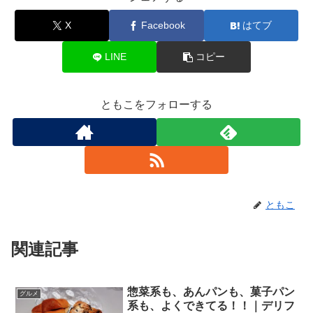
関連記事
惣菜系も、あんパンも、菓子パン
グルメ
系も、よくできてる！！｜デリフ
ランス セレオ八王子
改札口から近くてとにかく便利今日もラ
ンチはテイクアウト。いつもは立川駅で
買い出しをしてからくるのですが、今日
は電車がすぐに来たので飛び乗っちゃっ
た。で、八王子駅で降りまして、向かっ
た先は南口方面。改札口を出て左手に折
フランスパンを日本に広めた店！
グルメ
れて1分．．．もかからな...
フランスパン以外もおすすめです
♪｜パンプロ 八王子OPA
日本におけるフランスパン・ハード系の
元祖今日のランチもテイクアウト。向か
いました先は、JR八王子駅の南口。改札
口を出て左手へ、歩くこと数十メートル
で右手に現れるのが、八王子オーパ。そ
の改札と同じフロアの2階にあるのが、こ
ちょっと一品、ジャストサイズメ
グルメ
ちらのお店。パンプロ...
ニューはかなり重宝します！｜餃