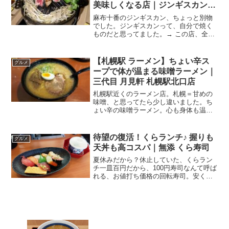
夏休みだから？休止していた、くらラン
チ一皿百円だから、100円寿司なんて呼ば
れる、お値打ち価格の回転寿司。安く
て、そこそこ美味しいから、我が家も多
用しています。それに、最近は100円じゃ
ない高級・高額（って言っても十分安い
のですが）のお皿も...
時価！！の松茸そばで秋を満喫｜信州屋
新宿南口
国分町の一福で一服、牛たん盛り合わせ
は満腹で満足♪
コメント
コメントを書き込む