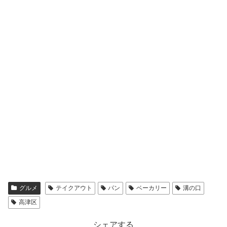
グルメ
テイクアウト
パン
ベーカリー
溝の口
高津区
シェアする
X
Facebook
はてブ
LINE
コピー
ともこをフォローする
ともこ