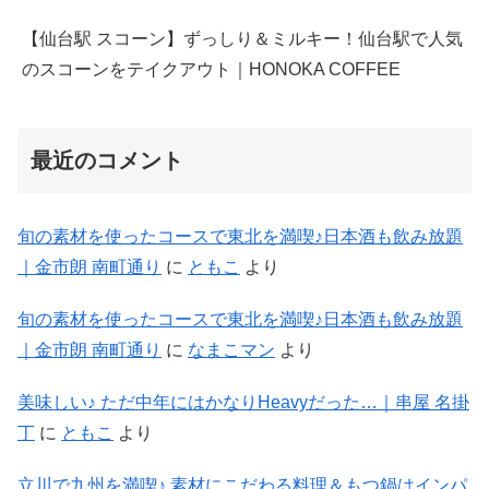
｜金市朗 南町通り
に
なまこマン
より
美味しい♪ ただ中年にはかなりHeavyだった…｜串屋 名掛
丁
に
ともこ
より
立川で九州を満喫♪ 素材にこだわる料理＆もつ鍋はインパ
クト強ナリ！｜わたり
に
ともこ
より
美味しい♪ ただ中年にはかなりHeavyだった…｜串屋 名掛
丁
に
なまこマン
より
飲食店の予約はこちら！