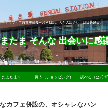
アラフィフ兼業主婦食べ歩き日記。人との出会い、日日是好日。
またま そんな 出会いに感
たまたま？
買う（ショッピング）
調べる（公式H
レなカフェ併設の、オシャレなパン