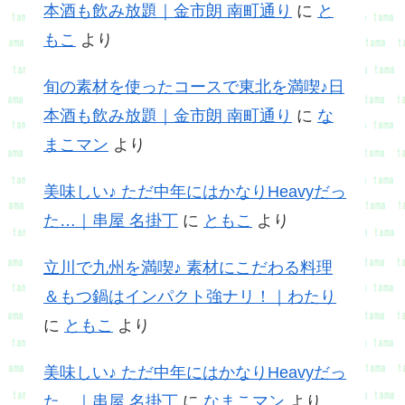
本酒も飲み放題｜金市朗 南町通り
に
と
もこ
より
旬の素材を使ったコースで東北を満喫♪日
本酒も飲み放題｜金市朗 南町通り
に
な
まこマン
より
美味しい♪ ただ中年にはかなりHeavyだっ
た…｜串屋 名掛丁
に
ともこ
より
立川で九州を満喫♪ 素材にこだわる料理
＆もつ鍋はインパクト強ナリ！｜わたり
に
ともこ
より
美味しい♪ ただ中年にはかなりHeavyだっ
た…｜串屋 名掛丁
に
なまこマン
より