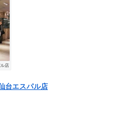
パル店
仙台エスパル店