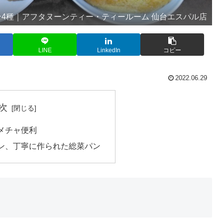
ン4種｜アフタヌーンティー・ティールーム 仙台エスパル店
LINE
LinkedIn
コピー
2022.06.29
次
メチャ便利
ン、丁寧に作られた総菜パン