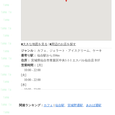
関連ランキング：
カフェ
|
仙台駅
、
宮城野通駅
、
あおば通駅