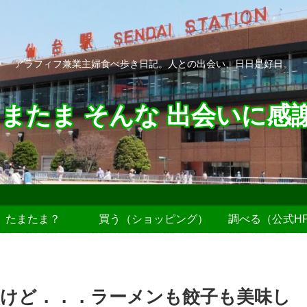
アラフィフ兼業主婦食べ歩き日記。人との出会い、日日是好日。
またま そんな 出会いに感
たまたま？
買う（ショッピング）
調べる（公式H
だけど．．．ラーメンも餃子も美味し