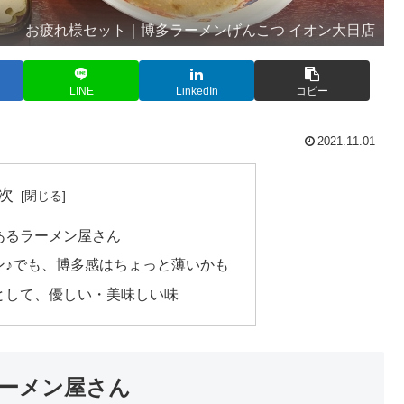
お疲れ様セット｜博多ラーメンげんこつ イオン大日店
LINE
LinkedIn
コピー
2021.11.01
次
あるラーメン屋さん
ン♪でも、博多感はちょっと薄いかも
として、優しい・美味しい味
ーメン屋さん