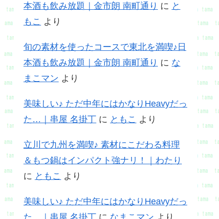
本酒も飲み放題｜金市朗 南町通り
に
と
もこ
より
旬の素材を使ったコースで東北を満喫♪日
本酒も飲み放題｜金市朗 南町通り
に
な
まこマン
より
美味しい♪ ただ中年にはかなりHeavyだっ
た…｜串屋 名掛丁
に
ともこ
より
立川で九州を満喫♪ 素材にこだわる料理
＆もつ鍋はインパクト強ナリ！｜わたり
に
ともこ
より
美味しい♪ ただ中年にはかなりHeavyだっ
た…｜串屋 名掛丁
に
なまこマン
より