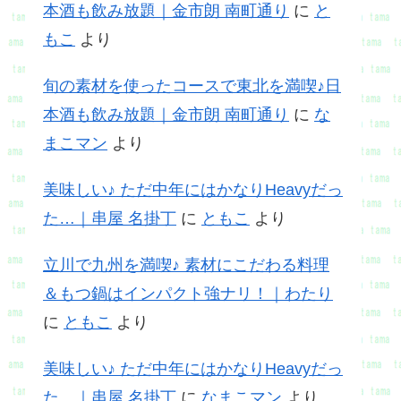
本酒も飲み放題｜金市朗 南町通り
に
と
もこ
より
旬の素材を使ったコースで東北を満喫♪日
本酒も飲み放題｜金市朗 南町通り
に
な
まこマン
より
美味しい♪ ただ中年にはかなりHeavyだっ
た…｜串屋 名掛丁
に
ともこ
より
立川で九州を満喫♪ 素材にこだわる料理
＆もつ鍋はインパクト強ナリ！｜わたり
に
ともこ
より
美味しい♪ ただ中年にはかなりHeavyだっ
た…｜串屋 名掛丁
に
なまこマン
より