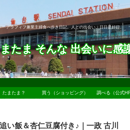
アラフィフ兼業主婦食べ歩き日記。人との出会い、日日是好日。
またま そんな 出会いに感
たまたま？
買う（ショッピング）
調べる（公式H
追い飯＆杏仁豆腐付き♪｜一政 古川