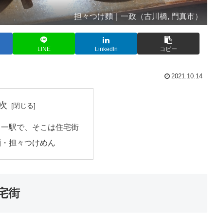
担々つけ麵｜一政（古川橋, 門真市）
LINE
LinkedIn
コピー
2021.10.14
次
ら一駅で、そこは住宅街
麺・担々つけめん
宅街