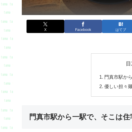
X
Facebook
はてブ
目
門真市駅か
優しい担々
門真市駅から一駅で、そこは住