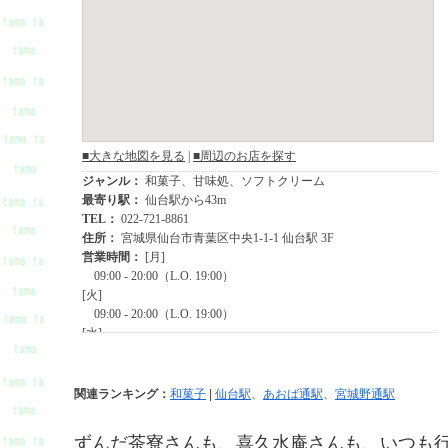
関連ランキング：
和菓子
|
仙台駅
、
あおば通駅
、
宮城野通駅
ずんだ茶寮さんも、喜久水庵さんも、いつも