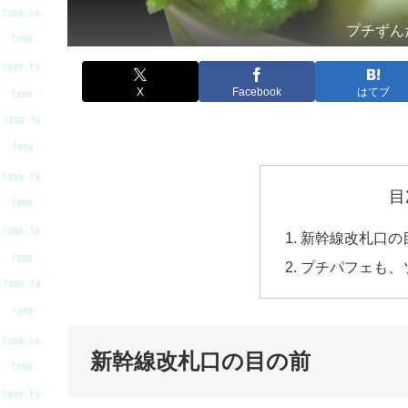
プチずん
X
Facebook
はてブ
目
新幹線改札口の
プチパフェも、
新幹線改札口の目の前