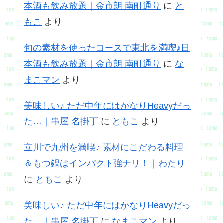
本酒も飲み放題｜金市朗 南町通り
に
と
もこ
より
旬の素材を使ったコースで東北を満喫♪日
本酒も飲み放題｜金市朗 南町通り
に
な
まこマン
より
美味しい♪ ただ中年にはかなりHeavyだっ
た…｜串屋 名掛丁
に
ともこ
より
立川で九州を満喫♪ 素材にこだわる料理
＆もつ鍋はインパクト強ナリ！｜わたり
に
ともこ
より
美味しい♪ ただ中年にはかなりHeavyだっ
た…｜串屋 名掛丁
に
なまこマン
より