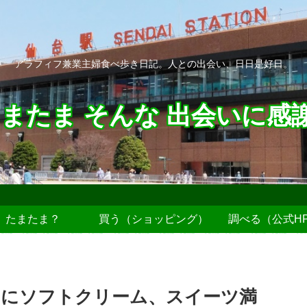
アラフィフ兼業主婦食べ歩き日記。人との出会い、日日是好日。
またま そんな 出会いに感
たまたま？
買う（ショッピング）
調べる（公式H
ェにソフトクリーム、スイーツ満