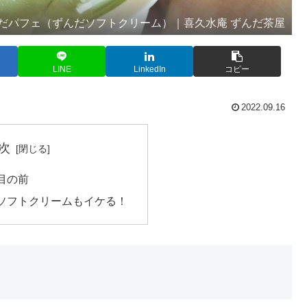
だパフェ（ずんだソフトクリーム）｜喜久水庵 ずんだ茶屋
LINE
LinkedIn
コピー
2022.09.16
次
目の前
ソフトクリームもイケる！