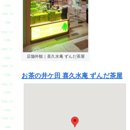
店舗外観｜喜久水庵 ずんだ茶屋
お茶の井ケ田 喜久水庵 ずんだ茶屋