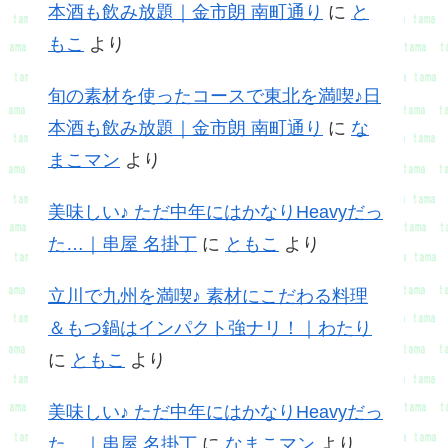
本酒も飲み放題｜金市朗 南町通り
に
と
もこ
より
旬の素材を使ったコースで東北を満喫♪日
本酒も飲み放題｜金市朗 南町通り
に
な
まこマン
より
美味しい♪ ただ中年にはかなりHeavyだっ
た…｜串屋 名掛丁
に
ともこ
より
立川で九州を満喫♪ 素材にこだわる料理
＆もつ鍋はインパクト強ナリ！｜わたり
に
ともこ
より
美味しい♪ ただ中年にはかなりHeavyだっ
た…｜串屋 名掛丁
に
なまこマン
より