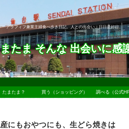
アラフィフ兼業主婦食べ歩き日記。人との出会い、日日是好日。
またま そんな 出会いに感
たまたま？
買う（ショッピング）
調べる（公式H
土産にもおやつにも、生どら焼きは