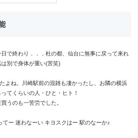
能
今日で終わり．．．杜の都、仙台に無事に戻って来れ
は別で身体が重い(苦笑)
したよね。川崎駅前の混雑も凄かったし、お隣の横浜
らってくらいの人・ひと・ヒト！
産買うのも一苦労でした。
ってー 迷わなーい キヨスクはー 駅のなーか♪