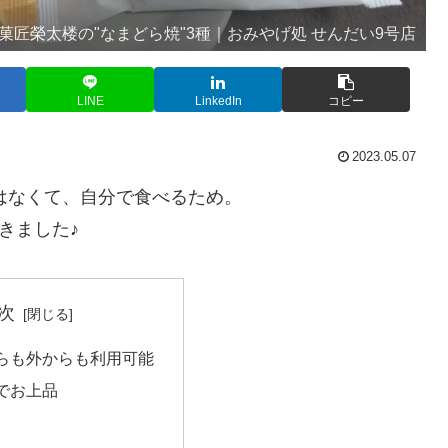
菓匠榮太楼の"なまどら焼"3種｜おみやげ処 せんだい9号店
LINE
LinkedIn
コピー
2023.05.07
はなくて、自分で食べるため。
きました♪
次
らも外からも利用可能
でお上品