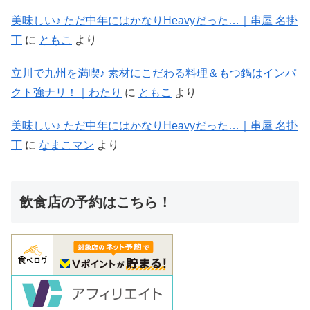
美味しい♪ ただ中年にはかなりHeavyだった…｜串屋 名掛
丁
に
ともこ
より
立川で九州を満喫♪ 素材にこだわる料理＆もつ鍋はインパ
クト強ナリ！｜わたり
に
ともこ
より
美味しい♪ ただ中年にはかなりHeavyだった…｜串屋 名掛
丁
に
なまこマン
より
飲食店の予約はこちら！