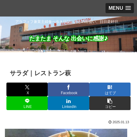
MENU
アラフィフ兼業主婦食べ歩き日記。人との出会い、日日是好日。
たまたま そんな 出会いに感謝♪
サラダ｜レストラン萩
X
Facebook
はてブ
LINE
LinkedIn
コピー
2025.01.13