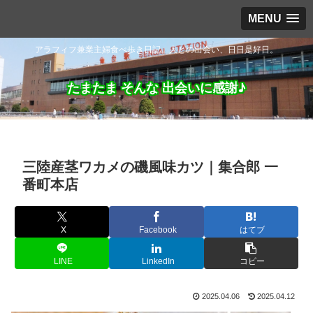
MENU
アラフィフ兼業主婦食べ歩き日記。人との出会い、日日是好日。
たまたま そんな 出会いに感謝♪
三陸産茎ワカメの磯風味カツ｜集合郎 一
番町本店
X
Facebook
はてブ
LINE
LinkedIn
コピー
2025.04.06
2025.04.12