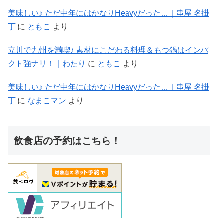
美味しい♪ ただ中年にはかなりHeavyだった…｜串屋 名掛
丁
に
ともこ
より
立川で九州を満喫♪ 素材にこだわる料理＆もつ鍋はインパ
クト強ナリ！｜わたり
に
ともこ
より
美味しい♪ ただ中年にはかなりHeavyだった…｜串屋 名掛
丁
に
なまこマン
より
飲食店の予約はこちら！