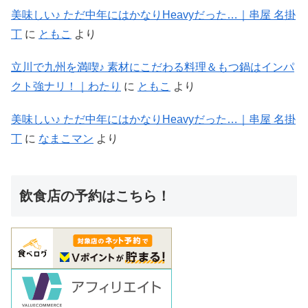
美味しい♪ ただ中年にはかなりHeavyだった…｜串屋 名掛
丁
に
ともこ
より
立川で九州を満喫♪ 素材にこだわる料理＆もつ鍋はインパ
クト強ナリ！｜わたり
に
ともこ
より
美味しい♪ ただ中年にはかなりHeavyだった…｜串屋 名掛
丁
に
なまこマン
より
飲食店の予約はこちら！