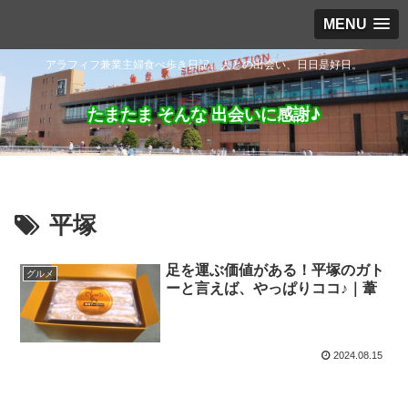
MENU
アラフィフ兼業主婦食べ歩き日記。人との出会い、日日是好日。
たまたま そんな 出会いに感謝♪
平塚
足を運ぶ価値がある！平塚のガト
グルメ
ーと言えば、やっぱりココ♪｜葦
2024.08.15