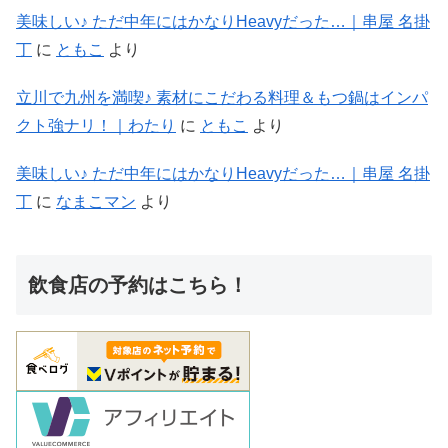
美味しい♪ ただ中年にはかなりHeavyだった…｜串屋 名掛
丁
に
ともこ
より
立川で九州を満喫♪ 素材にこだわる料理＆もつ鍋はインパ
クト強ナリ！｜わたり
に
ともこ
より
美味しい♪ ただ中年にはかなりHeavyだった…｜串屋 名掛
丁
に
なまこマン
より
飲食店の予約はこちら！