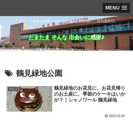
MENU
アラフィフ兼業主婦食べ歩き日記。人との出会い、日日是好日。
たまたま そんな 出会いに感謝♪
鶴見緑地公園
鶴見緑地のお花見に、お花見帰り
グルメ
のお土産に、季節のケーキはいか
が？｜シャノワール 鶴見緑地
2022.03.26