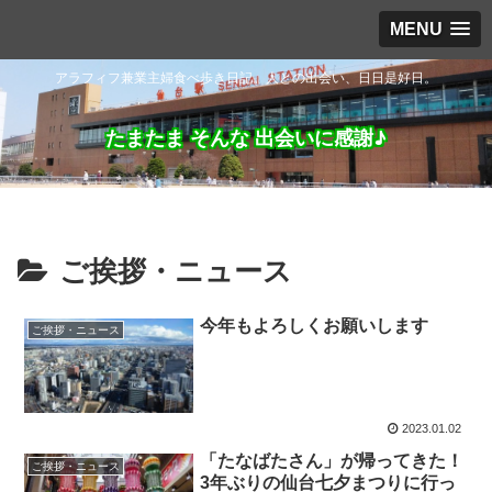
MENU
アラフィフ兼業主婦食べ歩き日記。人との出会い、日日是好日。
たまたま そんな 出会いに感謝♪
ご挨拶・ニュース
今年もよろしくお願いします
ご挨拶・ニュース
2023.01.02
「たなばたさん」が帰ってきた！
ご挨拶・ニュース
3年ぶりの仙台七夕まつりに行っ