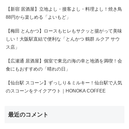
【新宿 居酒屋】立地よし・接客よし・料理よし！焼き鳥
88円から楽しめる「よいもど」
【梅田 とんかつ】ロースもヒレもサクッと揚がって美味
しい！大阪駅直結で便利な「とんかつ 鶴群 ルクア サウ
ス店」
【広瀬通 居酒屋】個室で東北の海の幸と地酒を満喫！会
食にもおすすめの「晴れの日」
【仙台駅 スコーン】ずっしり＆ミルキー！仙台駅で人気
のスコーンをテイクアウト｜HONOKA COFFEE
最近のコメント