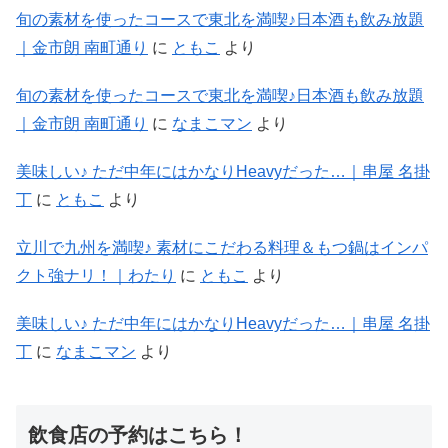
旬の素材を使ったコースで東北を満喫♪日本酒も飲み放題
｜金市朗 南町通り
に
ともこ
より
旬の素材を使ったコースで東北を満喫♪日本酒も飲み放題
｜金市朗 南町通り
に
なまこマン
より
美味しい♪ ただ中年にはかなりHeavyだった…｜串屋 名掛
丁
に
ともこ
より
立川で九州を満喫♪ 素材にこだわる料理＆もつ鍋はインパ
クト強ナリ！｜わたり
に
ともこ
より
美味しい♪ ただ中年にはかなりHeavyだった…｜串屋 名掛
丁
に
なまこマン
より
飲食店の予約はこちら！