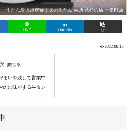
牛たん炭火焼定食｜味の牛たん 喜助 発祥の店 一番町店
LINE
LinkedIn
コピー
2022.08.19
次
佇まいを残して営業中
お肉の味がする牛タン
中