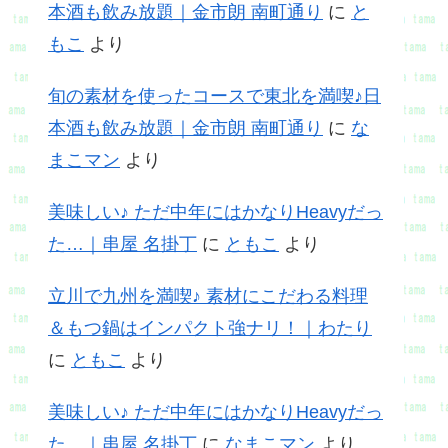
本酒も飲み放題｜金市朗 南町通り
に
と
もこ
より
旬の素材を使ったコースで東北を満喫♪日
本酒も飲み放題｜金市朗 南町通り
に
な
まこマン
より
美味しい♪ ただ中年にはかなりHeavyだっ
た…｜串屋 名掛丁
に
ともこ
より
立川で九州を満喫♪ 素材にこだわる料理
＆もつ鍋はインパクト強ナリ！｜わたり
に
ともこ
より
美味しい♪ ただ中年にはかなりHeavyだっ
た…｜串屋 名掛丁
に
なまこマン
より