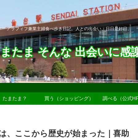
アラフィフ兼業主婦食べ歩き日記。人との出会い、日日是好日。
またま そんな 出会いに感
たまたま？
買う（ショッピング）
調べる（公式H
は、ここから歴史が始まった｜喜助