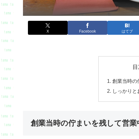
X
Facebook
はてブ
目
創業当時の
しっかりと
創業当時の佇まいを残して営業