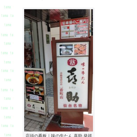
店頭の看板｜味の牛たん 喜助 発祥