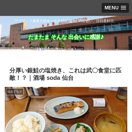
MENU
アラフィフ兼業主婦食べ歩き日記。人との出会い、日日是好日。
たまたま そんな 出会いに感謝♪
分厚い銀鮭の塩焼き、これは武〇食堂に匹
敵！？｜酒場 soda 仙台
仙台グルメ