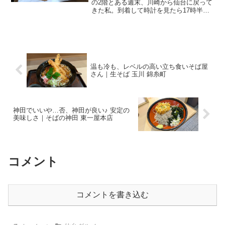
の2階とある週末、川崎から仙台に戻って
きた私。到着して時計を見たら17時半。
このまま駅の近くで何か食べてもいーな
ー、どーしよーかなーと悩む私。こうい
うとき、一人暮らしって気楽で良いです
ね、主人の顔を思...
温も冷も、レベルの高い立ち食いそば屋
さん｜生そば 玉川 錦糸町
神田でいいや…否、神田が良い♪ 安定の
美味しさ｜そばの神田 東一屋本店
コメント
コメントを書き込む