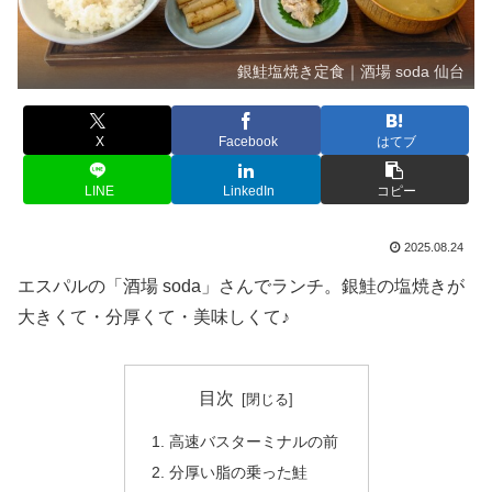
銀鮭塩焼き定食｜酒場 soda 仙台
X
Facebook
はてブ
LINE
LinkedIn
コピー
2025.08.24
エスパルの「酒場 soda」さんでランチ。銀鮭の塩焼きが
大きくて・分厚くて・美味しくて♪
目次
高速バスターミナルの前
分厚い脂の乗った鮭