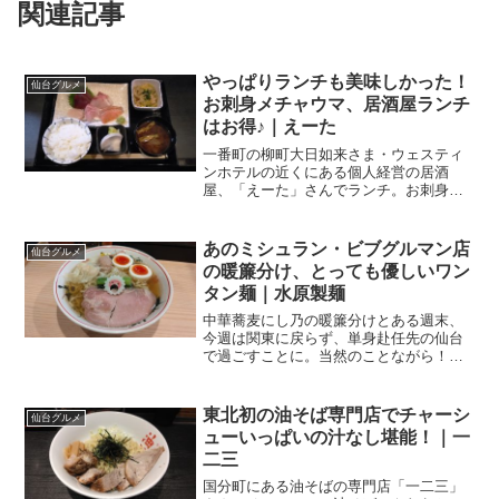
関連記事
やっぱりランチも美味しかった！
仙台グルメ
お刺身メチャウマ、居酒屋ランチ
はお得♪｜えーた
一番町の柳町大日如来さま・ウェスティ
ンホテルの近くにある個人経営の居酒
屋、「えーた」さんでランチ。お刺身が
もうね、とーっても美味しかったんです
って。大大大満足のランチでしたよ。一
番町の穴場居酒屋とある平日、今日はち
あのミシュラン・ビブグルマン店
仙台グルメ
ょっと早めの時間に外勤が入...
の暖簾分け、とっても優しいワン
タン麺｜水原製麺
中華蕎麦にし乃の暖簾分けとある週末、
今週は関東に戻らず、単身赴任先の仙台
で過ごすことに。当然のことながら！？
ランチは食べ歩き♪ずーっと気になってい
ながら、行けずじまいだったお店に初訪
問。仙台地下鉄東西線の青葉通一番町駅
東北初の油そば専門店でチャーシ
仙台グルメ
から南に歩いて、4～5...
ューいっぱいの汁なし堪能！｜一
二三
国分町にある油そばの専門店「一二三」