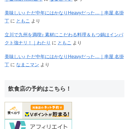
美味しい♪ ただ中年にはかなりHeavyだった…｜串屋 名掛
丁
に
ともこ
より
立川で九州を満喫♪ 素材にこだわる料理＆もつ鍋はインパ
クト強ナリ！｜わたり
に
ともこ
より
美味しい♪ ただ中年にはかなりHeavyだった…｜串屋 名掛
丁
に
なまこマン
より
飲食店の予約はこちら！