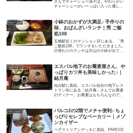
さんでチャーシュー油そば。やわらかい
チャーシューがいーっぱい入った優しい
油そばは絶品！東北初の専門店とある週
末、ちょっと時間ができたので仕事終わ
りに自転車で国分町へ。別に呑みに行っ
小鉢のおかずが大満足♪ 手作りの
仙台グルメ
たワケではなくて、落語の...
味、おばんざいランチ｜秀 ご飯
処108
五橋駅近くのマンション1Fにある、「秀
ご飯処108」でランチをいただきました。
日替わりのランチは沢山の小鉢が出てく
る、女将さんの手作り料理。一人暮らし
には、なんともありがたい、おばんざい
ご飯でした。こんなところにお食事処私
エスパル地下のお蕎麦屋さん、や
仙台グルメ
の仕事でもプライ...
っぱりカツ丼も美味しかった♪｜
結月庵
仙台駅に直結、エスパル仙台の地下レス
トラン街にある「結月庵」さんでお蕎麦
のディナー。お蕎麦はもちろんなのです
が、かつ丼も美味しかったー！新幹線に
乗る前にとある週末、この週末は仙台か
ら関東の拠点である＆ダンナのいる川崎
パルコ2の2階でメチャ便利♪ ちょ
仙台グルメ
へ移動する日。実のところ...
っぴりセレブなベーカリー｜メゾ
ンカイザー
ペデストリアンデッキに直結、PARCO2