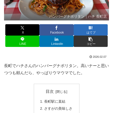
ハンバーグナポリタン｜ハチ 長町店
X
Facebook
はてブ
LINE
LinkedIn
コピー
2026.02.07
長町でハチさんのハンバーグナポリタン。高いナーと思い
つつも頼んだら、やっぱりウマウマでした。
目次
長町駅に直結
さすがの美味しさ