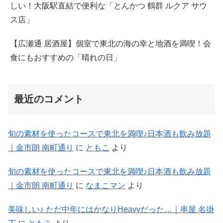
しい！大阪駅直結で便利な「とんかつ 鶴群 ルクア サウ
ス店」
【広瀬通 居酒屋】個室で東北の海の幸と地酒を満喫！会
食にもおすすめの「晴れの日」
最近のコメント
旬の素材を使ったコースで東北を満喫♪日本酒も飲み放題
｜金市朗 南町通り
に
ともこ
より
旬の素材を使ったコースで東北を満喫♪日本酒も飲み放題
｜金市朗 南町通り
に
なまこマン
より
美味しい♪ ただ中年にはかなりHeavyだった…｜串屋 名掛