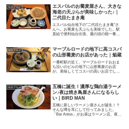
ませんが、私の職場、4人を超える飲食会
は厳に慎むようにというお達しがまだ消
エスパルのお蕎麦屋さん、大きな
仙台グルメ
えておりません．．．会...
海老の天ぷらが美味しかった♪｜
二代目たまき庵
エスパル仙台地下の"二代目たまき庵"さ
んへ。お蕎麦も天ぷらも美味でした。駅
直結で便利仙台出張、週の頭の朝一番に
会議を入れられて、前日入り。着いたそ
の日はかなりの冷え込みということで、
新幹線を降りてそのまま駅近くで夕食を
マーブルロードの地下に高コスパ
仙台グルメ
取る！と心に決めて新幹...
の山形蕎麦のお店があった｜焔蔵
一番町駅の近く、マーブルロードおおま
ち沿いのビルの地下に山形蕎麦のお店
が。美味しくてコスパの高いお店でした
よ。マーブルロードおおまち地下の山形
蕎麦3月の週半ばの祝日。この日は川崎で
はなくて仙台で過ごしていました。お引
五橋に誕生！濃厚な鶏白湯ラーメ
仙台グルメ
越し当日までもう10日を...
ン♪夜は焼き鳥屋さんになるらし
い｜BIRD MAN
五橋に新しいラーメン屋さんが誕生！？
そんな噂を耳にして行ってみました。
「Bar Antos」がお昼はラーメン店、夜は
焼き鳥屋さんに変身！お昼のラーメン、
濃厚鶏白湯が美味しかったですよ♪五橋に
リニューアルオープン五橋にラーメン店