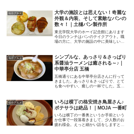
大学の施設とは思えない！奇麗な
仙台グルメ
外観＆内装、そして素敵なパンの
数々！｜土樋パン製作所
東北学院大学のホーイ記念館にあります
今日のランチはパンのテイクアウト。職
場の方に、大学の施設の中に美味しいパ
ン屋さんがあると聞きまして、早速の訪
問。大学の施設内というと、安くてボリ
ューム満点なものを想像してしまう私で
シンプルな、あっさり＆さっぱり
仙台グルメ
すが、話を聞くと、どうや...
系醤油ラーメンは癒される～♪｜
中華亭分店 五橋
五橋通りにある中華亭分店さんに行って
きました。あっさり＆さっぱりで、とて
も食べやすい、癒しの一杯でした。五橋
通りのマンション1F私の生活拠点、五
橋。外回りの多い職種なのですが、そう
は言っても、拠点はここ。私生活の拠点
いろは横丁の格安焼き鳥屋さん♪
仙台グルメ
も、凡そ、この辺り。とは...
ポテサラは絶品！｜MOJA 一番町
いろは横丁の一番奥というか手前という
か仕事で一段落着きまして、少人数のお
疲れ様会。えっと細かい話をしますと、
政府やら宮城県やらの行動制限は出てい