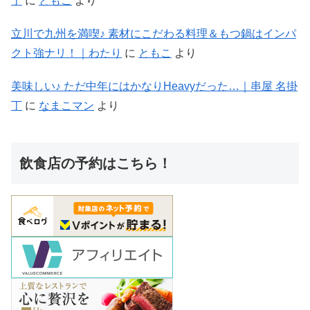
丁
に
ともこ
より
立川で九州を満喫♪ 素材にこだわる料理＆もつ鍋はインパ
クト強ナリ！｜わたり
に
ともこ
より
美味しい♪ ただ中年にはかなりHeavyだった…｜串屋 名掛
丁
に
なまこマン
より
飲食店の予約はこちら！