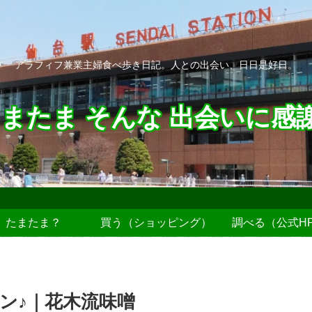
アラフィフ兼業主婦食べ歩き日記。人との出会い、日日是好日。
またま そんな 出会いに感
たまたま？
買う（ショッピング）
調べる（公式H
ン♪｜花木流味噌