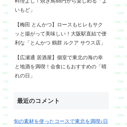
料理よし！焼き鳥88円から楽しめる「よ
いもど」
【梅田 とんかつ】ロースもヒレもサク
ッと揚がって美味しい！大阪駅直結で便
利な「とんかつ 鶴群 ルクア サウス店」
【広瀬通 居酒屋】個室で東北の海の幸
と地酒を満喫！会食にもおすすめの「晴
れの日」
最近のコメント
旬の素材を使ったコースで東北を満喫♪日