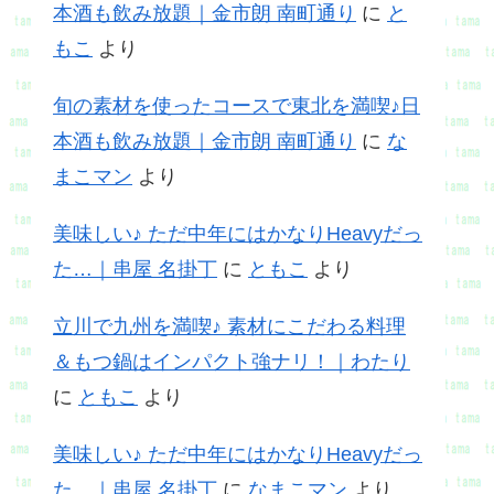
本酒も飲み放題｜金市朗 南町通り
に
と
もこ
より
旬の素材を使ったコースで東北を満喫♪日
本酒も飲み放題｜金市朗 南町通り
に
な
まこマン
より
美味しい♪ ただ中年にはかなりHeavyだっ
た…｜串屋 名掛丁
に
ともこ
より
立川で九州を満喫♪ 素材にこだわる料理
＆もつ鍋はインパクト強ナリ！｜わたり
に
ともこ
より
美味しい♪ ただ中年にはかなりHeavyだっ
た…｜串屋 名掛丁
に
なまこマン
より