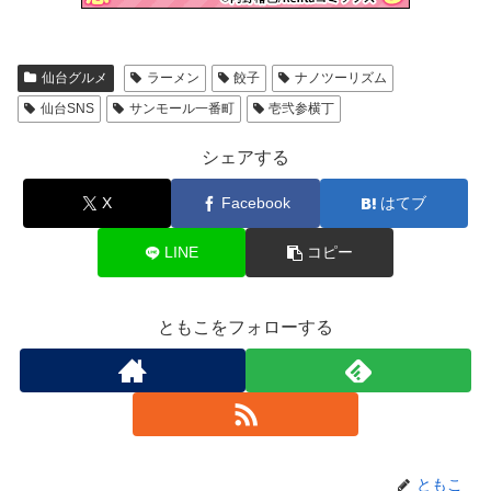
仙台グルメ
ラーメン
餃子
ナノツーリズム
仙台SNS
サンモール一番町
壱弐参横丁
シェアする
X
Facebook
はてブ
LINE
コピー
ともこをフォローする
ともこ