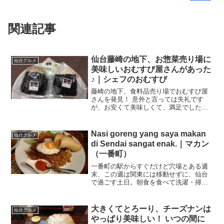
関連記事
仙台藤崎の地下、お惣菜売り場に
仙台グルメ
美味しいおむすび屋さんがあった
♪｜シェフのおむすび
藤崎の地下、食料品売り場でおむすび屋
さんを発見！ 意外と言っては失礼です
が、お安くて美味しくて、満足でした。
藤崎のお惣菜売り場にとある週末、この
日は仙台に居残りの週末だったのです
が、朝から珍しく！？気合を入れて掃
Nasi goreng yang saya makan
仙台グルメ
除・洗濯。ふと冷蔵庫の中をみ...
di Sendai sangat enak.｜マカン
（一番町）
一番町の駅からすぐだけど穴場とある週
末、この週は関東には移動せずに、仙台
で過ごす土日。朝食を食べて洗濯・掃除
して、買い物行って帰ってきたらもうラ
ンチタイム。いやー、時間ってアッとい
う間に過ぎていきますねー(汗)ランチは前
大きくてとろーり、チーズナンは
仙台グルメ
から目をつけていたお...
やっぱり美味しい！ いつの間に