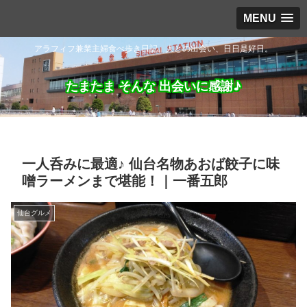
MENU
アラフィフ兼業主婦食べ歩き日記。人との出会い、日日是好日。
たまたま そんな 出会いに感謝♪
一人呑みに最適♪ 仙台名物あおば餃子に味
噌ラーメンまで堪能！｜一番五郎
仙台グルメ