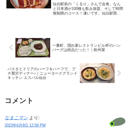
仙台駅前の「くるり」さんで会食。なん
と日本酒が100種も飲み放題、そして時間
無制限のコース！凄いです。仙台駅西
口・サイゼの上仙台から関東に異動とな
り、1年と3ヶ月が経過しました。早いも
のです。とは言え、1～2カ月に一度は出
張があるし、まだ若...
一番町、隠れ家レストランビル4Fのハン
バーグは絶品だった！｜欧州屋
パスタとドリアのハーフ＆ハーフで、プ
チ贅沢ディナー♪｜ニューヨークグランド
キッチン エスパル仙台
コメント
なまこマン
より:
2023年6月9日 12:58 PM