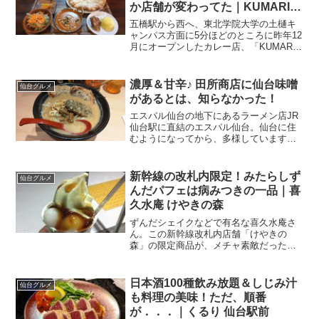
か店舗が変わってた｜KUMARI
五橋
五橋駅から西へ、東北学院大学の土樋キ
ャンパス方面に5分ほどのところに昨年12
月にオープンしたカレー店、「KUMARI
五橋店」に行ってきました。選べるナン
の「おすすめランチ」はボリュームたっ
ぷり。カレーはスパイス効いていて美味
濃厚＆甘辛♪ 田所商店に仙台味噌
仙台グルメ
しいし、チーズ...
があるとは、知らなかった！
エスパル仙台の地下にあるラーメン店JR
仙台駅に直結のエスパル仙台。仙台に住
むようになってから、多様しています。
何せ、駅の隣ですから、関東などと行き
来する際にちょっとお土産とかお弁当と
か買ったり、お食事したりするのにとっ
新幹線の改札内限定！みたらしず
仙台グルメ
ても便利。無印良品とか...
んだパフェは病みつきの一品｜喜
久水庵 けやきの森
ずんだシェイクなどで有名な喜久水庵さ
ん。この新幹線改札内店舗「けやきの
森」の限定商品が、メチャ素敵だったん
です。新幹線中央改札の中1泊2日の仙台
出張でしたが、無事に仕事を終えて関東
に戻る私。仙台駅まで歩いて、新幹線改
日本酒100種飲み放題＆しじみ汁
仙台グルメ
札のある3階までエスカレ...
も料理の美味！ただ、順番
が．．．｜くるり 仙台駅前