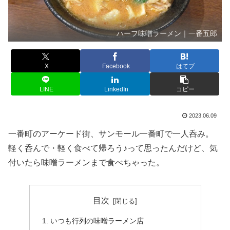
ハーフ味噌ラーメン｜一番五郎
X
Facebook
はてブ
LINE
LinkedIn
コピー
2023.06.09
一番町のアーケード街、サンモール一番町で一人呑み。
軽く呑んで・軽く食べて帰ろう♪って思ったんだけど、気
付いたら味噌ラーメンまで食べちゃった。
目次
いつも行列の味噌ラーメン店