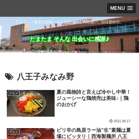
MENU
アラフィフ兼業主婦食べ歩き日記。人との出会い、日日是好日。
たまたま そんな 出会いに感謝♪
八王子みなみ野
夏の風物詩と言えば冷やし中華！
グルメ
ジューシーな鶏焼売は美味♪｜鶏
のおかげ
2021.08.17
ピリ辛の島原ラー油”生”素麺は夏
グルメ
場にピッタリ｜西海製麺所 八王