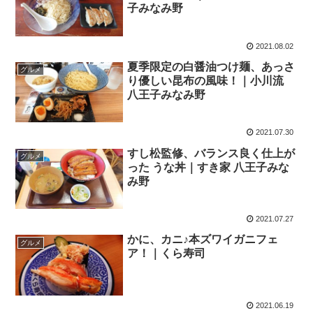
子みなみ野
2021.08.02
夏季限定の白醤油つけ麺、あっさ
グルメ
り優しい昆布の風味！｜小川流
八王子みなみ野
2021.07.30
すし松監修、バランス良く仕上が
グルメ
った うな丼｜すき家 八王子みな
み野
2021.07.27
かに、カニ♪本ズワイガニフェ
グルメ
ア！｜くら寿司
2021.06.19