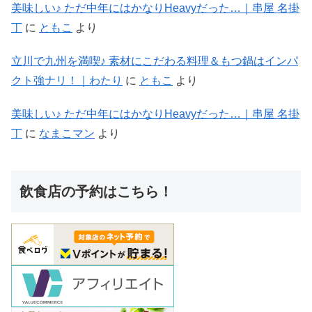
美味しい♪ ただ中年にはかなりHeavyだった…｜串屋 名掛
丁
に
ともこ
より
立川で九州を満喫♪ 素材にこだわる料理＆もつ鍋はインパ
クト強ナリ！｜わたり
に
ともこ
より
美味しい♪ ただ中年にはかなりHeavyだった…｜串屋 名掛
丁
に
なまこマン
より
飲食店の予約はこちら！